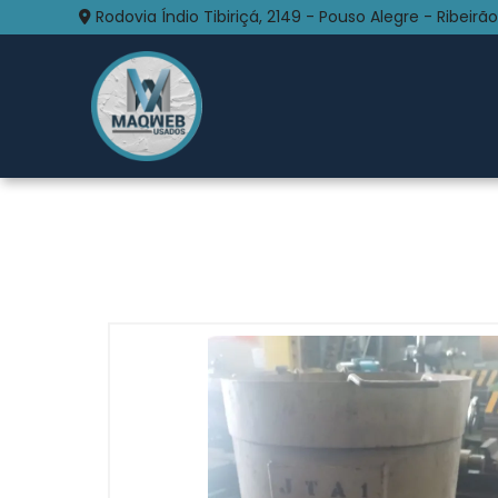
Rodovia Índio Tibiriçá, 2149 - Pouso Alegre - Ribeirão