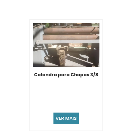
Empacotadora Automática
com Balança - Marca Cetro
VER MAIS