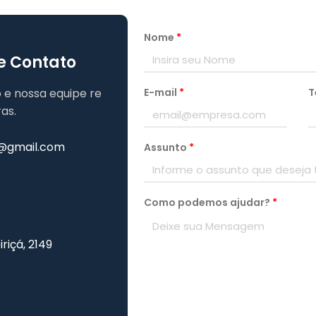
Nome
*
e Contato
E-mail
*
T
 e nossa equipe re
as.
@gmail.com
Assunto
*
Como podemos ajudar?
*
iriçá, 2149