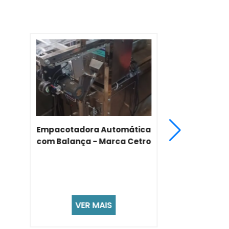
Misturador Em V De Aço
Inox - Ideal Para Pós E
Granulados
VER MAIS