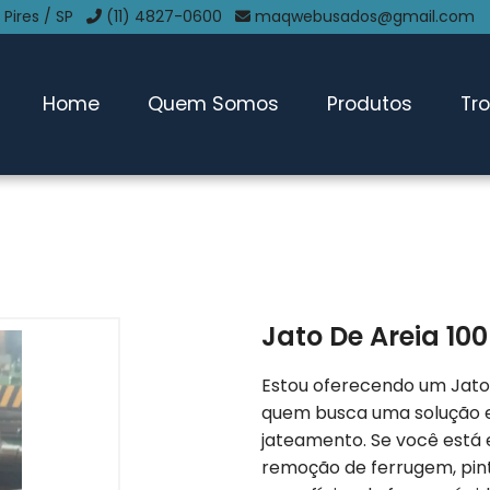
 Pires / SP
(11) 4827-0600
maqwebusados@gmail.com
Home
Quem Somos
Produtos
Tr
Jato De Areia 100
Estou oferecendo um Jato d
quem busca uma solução e
jateamento. Se você está 
remoção de ferrugem, pin