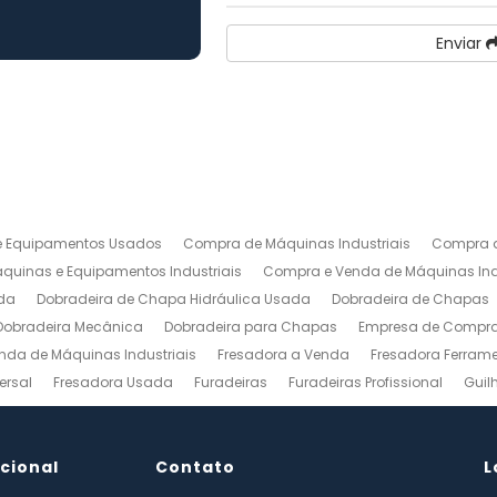
Enviar
 Equipamentos Usados
Compra de Máquinas Industriais
Compra d
uinas e Equipamentos Industriais
Compra e Venda de Máquinas Ind
da
Dobradeira de Chapa Hidráulica Usada
Dobradeira de Chapas
Dobradeira Mecânica
Dobradeira para Chapas
Empresa de Compra 
nda de Máquinas Industriais
Fresadora a Venda
Fresadora Ferrame
ersal
Fresadora Usada
Furadeiras
Furadeiras Profissional
Guil
s de Aço
Maquinas para Marcenaria
Maquinas para Marcenaria a 
 Mecanico
Torno Mecanico a Venda
Torno Mecânico Industrial
To
ucional
Venda de Máquinas Industriais
Contato
Venda de Máquinas Industriais Us
L
ais
Compro Fresadora
Compro Maquinas Operatrizes Usadas
Co