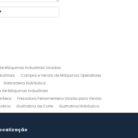
e Máquinas Industriais Usadas
ustriais
Compra e Venda de Máquinas Operatrizes
Dobradeira Hidráulica
de Máquinas Industriais
nteira
Fresadora Ferramenteira Usada para Venda
hotina
Guilhotina de Corte
Guilhotina Hidráulica
Venda
Maquinas para Marceneiro
rno Mecanico Preço
Torno Mecânico Universal
adas
ocalização
Ferramentas Industriais Compra e Venda
mpro Ferramentas de Usinagem