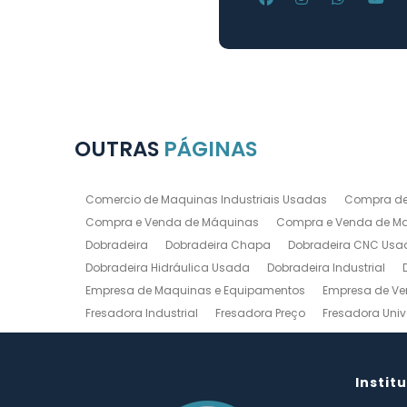
OUTRAS
PÁGINAS
Comercio de Maquinas Industriais Usadas
Compra de
Compra e Venda de Máquinas
Compra e Venda de Maq
Dobradeira
Dobradeira Chapa
Dobradeira CNC Usa
Dobradeira Hidráulica Usada
Dobradeira Industrial
Empresa de Maquinas e Equipamentos
Empresa de Ve
Fresadora Industrial
Fresadora Preço
Fresadora Univ
Guilhotina Industrial
Guilhotina Industrial para Chapa
Prensa Hidráulica Elétrica
Prensas Excentricas
Torno
Torno Mecanico Usado
Torno Mecânico Usado Barato
Instit
Compro Torno Mecanico
Compro Ferramentas Industri