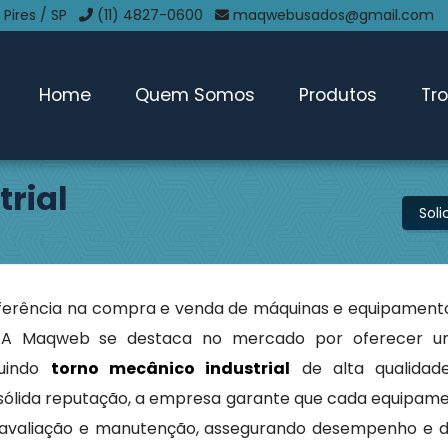
 Pires / SP
(11) 4827-0600
maqwebusados@gmail.com
Home
Quem Somos
Produtos
Tr
rial
Sol
ferência na compra e venda de máquinas e equipamento
 A Maqweb se destaca no mercado por oferecer u
cluindo
torno mecânico industrial
de alta qualidad
 sólida reputação, a empresa garante que cada equipam
 avaliação e manutenção, assegurando desempenho e du