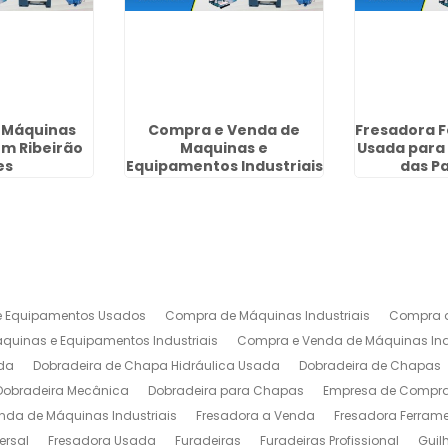
 Máquinas
Compra e Venda de
Fresadora 
em Ribeirão
Maquinas e
Usada para 
es
Equipamentos Industriais
das P
em São Bernardo do
Campo
 Equipamentos Usados
Compra de Máquinas Industriais
Compra d
uinas e Equipamentos Industriais
Compra e Venda de Máquinas Ind
da
Dobradeira de Chapa Hidráulica Usada
Dobradeira de Chapas
Dobradeira Mecânica
Dobradeira para Chapas
Empresa de Compra 
nda de Máquinas Industriais
Fresadora a Venda
Fresadora Ferrame
ersal
Fresadora Usada
Furadeiras
Furadeiras Profissional
Guil