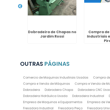
co Usado
Dobradeira de Chapas no
Compra de
s Nações
Jardim Rossi
Industriais 
Pir
OUTRAS
PÁGINAS
Comercio de Maquinas Industriais Usadas
Compra de
Compra e Venda de Máquinas
Compra e Venda de Maq
Dobradeira
Dobradeira Chapa
Dobradeira CNC Usa
Dobradeira Hidráulica Usada
Dobradeira Industrial
Empresa de Maquinas e Equipamentos
Empresa de Ve
Fresadora Industrial
Fresadora Preço
Fresadora Univ