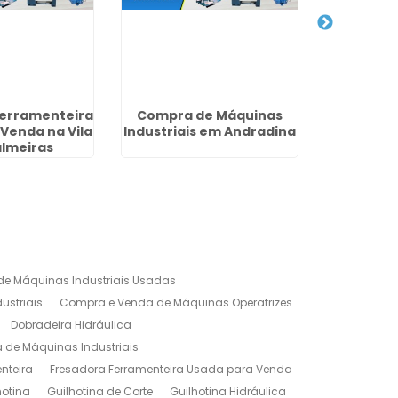
Ferramenteira
Compra de Máquinas
Dobrade
Venda na Vila
Industriais em Andradina
em S
almeiras
e Máquinas Industriais Usadas
ustriais
Compra e Venda de Máquinas Operatrizes
Dobradeira Hidráulica
de Máquinas Industriais
nteira
Fresadora Ferramenteira Usada para Venda
hotina
Guilhotina de Corte
Guilhotina Hidráulica