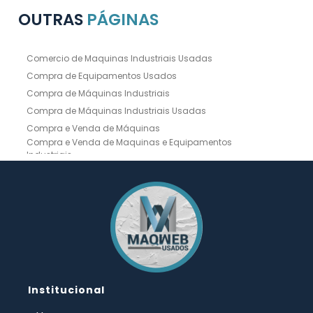
OUTRAS
PÁGINAS
Comercio de Maquinas Industriais Usadas
Compra de Equipamentos Usados
Compra de Máquinas Industriais
Compra de Máquinas Industriais Usadas
Compra e Venda de Máquinas
Compra e Venda de Maquinas e Equipamentos
Industriais
Compra e Venda de Máquinas Industriais
Compra e Venda de Máquinas Operatrizes
Dobradeira
Dobradeira Chapa
Dobradeira CNC Usada
Dobradeira de Chapa Hidráulica Usada
Dobradeira de Chapas
Dobradeira Hidráulica
Dobradeira Hidráulica Usada
Dobradeira Industrial
Dobradeira Mecânica
Dobradeira para Chapas
Institucional
Empresa de Compra de Máquinas Industriais
Empresa de Maquinas e Equipamentos