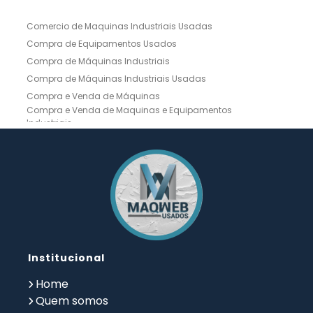
Comercio de Maquinas Industriais Usadas
Compra de Equipamentos Usados
Compra de Máquinas Industriais
Compra de Máquinas Industriais Usadas
Compra e Venda de Máquinas
Compra e Venda de Maquinas e Equipamentos
Industriais
Compra e Venda de Máquinas Industriais
Compra e Venda de Máquinas Operatrizes
Dobradeira
Dobradeira Chapa
Dobradeira CNC Usada
Dobradeira de Chapa Hidráulica Usada
Dobradeira de Chapas
Dobradeira Hidráulica
Dobradeira Hidráulica Usada
Dobradeira Industrial
Dobradeira Mecânica
Dobradeira para Chapas
Institucional
Empresa de Compra de Máquinas Industriais
Empresa de Maquinas e Equipamentos
Home
Empresa de Venda de Máquinas Industriais
Quem somos