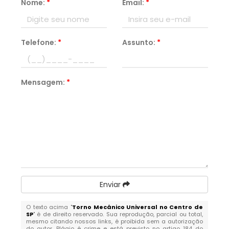
Nome:
*
Email:
*
Telefone:
*
Assunto:
*
Mensagem:
*
Enviar
O texto acima "
Torno Mecânico Universal no Centro de
SP
" é de direito reservado. Sua reprodução, parcial ou total,
mesmo citando nossos links, é proibida sem a autorização
do autor. Plágio é crime e está previsto no artigo 184 do