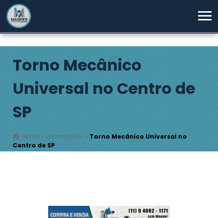
Torno Mecânico
Universal no Centro de
SP
Home
»
Informações
»
Torno Mecânico Universal no
Centro de SP