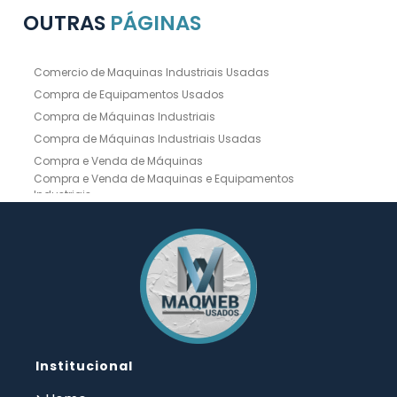
OUTRAS
PÁGINAS
Comercio de Maquinas Industriais Usadas
Compra de Equipamentos Usados
Compra de Máquinas Industriais
Compra de Máquinas Industriais Usadas
Compra e Venda de Máquinas
Compra e Venda de Maquinas e Equipamentos
Industriais
Compra e Venda de Máquinas Industriais
Compra e Venda de Máquinas Operatrizes
Dobradeira
Dobradeira Chapa
Dobradeira CNC Usada
Dobradeira de Chapa Hidráulica Usada
Dobradeira de Chapas
Dobradeira Hidráulica
Dobradeira Hidráulica Usada
Dobradeira Industrial
Dobradeira Mecânica
Dobradeira para Chapas
Institucional
Empresa de Compra de Máquinas Industriais
Empresa de Maquinas e Equipamentos