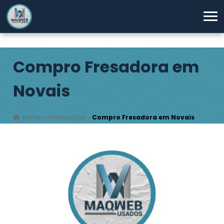
Compro Fresadora em
Novais
Home
»
Informações
»
Compro Fresadora em Novais