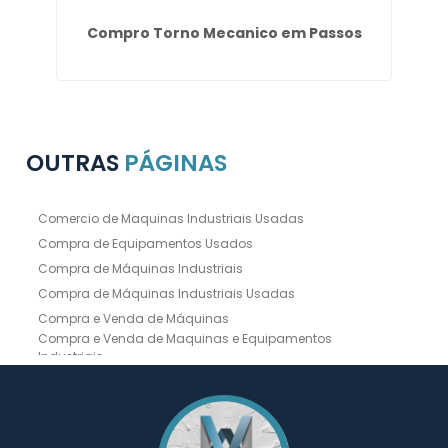
Compro Torno Mecanico em Passos
Co
OUTRAS
PÁGINAS
Comercio de Maquinas Industriais Usadas
Compra de Equipamentos Usados
Compra de Máquinas Industriais
Compra de Máquinas Industriais Usadas
Compra e Venda de Máquinas
Compra e Venda de Maquinas e Equipamentos
Industriais
Compra e Venda de Máquinas Industriais
Compra e Venda de Máquinas Operatrizes
Dobradeira
Dobradeira Chapa
Dobradeira CNC Usada