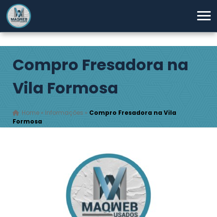
Compro Fresadora na
Vila Formosa
Home
»
Informações
»
Compro Fresadora na Vila
Formosa