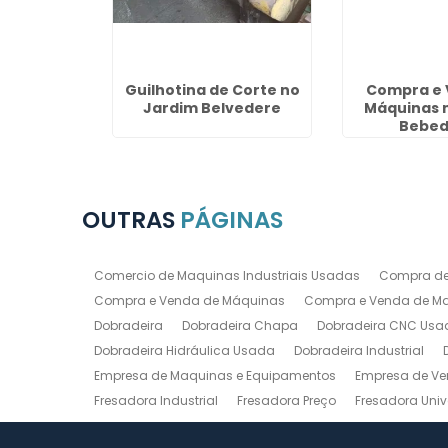
enda de
Guilhotina de Corte no
Compra e 
m Santo
Jardim Belvedere
Máquinas 
o
Bebed
OUTRAS
PÁGINAS
Comercio de Maquinas Industriais Usadas
Compra de
Compra e Venda de Máquinas
Compra e Venda de Maq
Dobradeira
Dobradeira Chapa
Dobradeira CNC Usa
Dobradeira Hidráulica Usada
Dobradeira Industrial
Empresa de Maquinas e Equipamentos
Empresa de Ve
Fresadora Industrial
Fresadora Preço
Fresadora Univ
Guilhotina Industrial
Guilhotina Industrial para Chapa