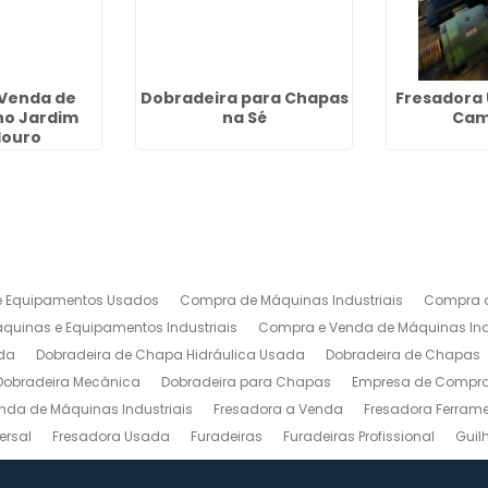
Venda de
Dobradeira para Chapas
Fresadora 
no Jardim
na Sé
Cam
ouro
 Equipamentos Usados
Compra de Máquinas Industriais
Compra d
uinas e Equipamentos Industriais
Compra e Venda de Máquinas Ind
da
Dobradeira de Chapa Hidráulica Usada
Dobradeira de Chapas
Dobradeira Mecânica
Dobradeira para Chapas
Empresa de Compra 
nda de Máquinas Industriais
Fresadora a Venda
Fresadora Ferrame
ersal
Fresadora Usada
Furadeiras
Furadeiras Profissional
Guil
s de Aço
Maquinas para Marcenaria
Maquinas para Marcenaria a 