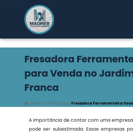
Rodovia Índio Tibiriçá, 2149 - Pouso Alegre - Ribeirão
Fresadora Ferramente
para Venda no Jardim
Franca
Home
»
Informações
»
Fresadora Ferramenteira Usad
A importância de contar com uma empresa q
pode ser subestimada. Essas empresas po