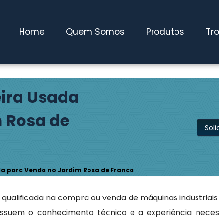
 Pires / SP
(11) 4827-0600
maqwebusados@gmail.com
Home
Quem Somos
Produtos
Tr
ira Usada
 Rosa de
Sol
a para Venda no Jardim Rosa de Franca
ualificada na compra ou venda de máquinas industriais
ssuem o conhecimento técnico e a experiência neces