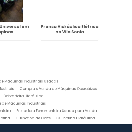
Universal em
Prensa Hidráulica Elétrica
Fresadora
pinas
na Vila Sonia
Ga
e Máquinas Industriais Usadas
ustriais
Compra e Venda de Máquinas Operatrizes
Dobradeira Hidráulica
de Máquinas Industriais
nteira
Fresadora Ferramenteira Usada para Venda
hotina
Guilhotina de Corte
Guilhotina Hidráulica
Venda
Maquinas para Marceneiro