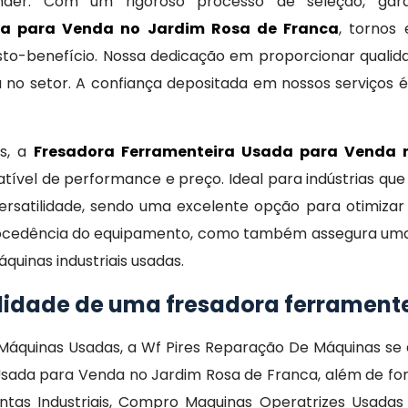
er. Com um rigoroso processo de seleção, gara
da para Venda no Jardim Rosa de Franca
, tornos
o-benefício. Nossa dedicação em proporcionar qualidad
 no setor. A confiança depositada em nossos serviços 
is, a
Fresadora Ferramenteira Usada para Venda 
vel de performance e preço. Ideal para indústrias que 
versatilidade, sendo uma excelente opção para otimiz
ocedência do equipamento, como também assegura uma c
uinas industriais usadas.
alidade de uma fresadora ferrament
áquinas Usadas, a Wf Pires Reparação De Máquinas se d
Usada para Venda no Jardim Rosa de Franca, além de fo
as Industriais, Compro Maquinas Operatrizes Usadas e