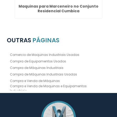
Maquinas para Marceneiro no Conjunto
Co
Residencial Cumbica
OUTRAS
PÁGINAS
Comercio de Maquinas Industriais Usadas
Compra de Equipamentos Usados
Compra de Máquinas Industriais
Compra de Máquinas Industriais Usadas
Compra e Venda de Máquinas
Compra e Venda de Maquinas e Equipamentos
Industriais
Compra e Venda de Máquinas Industriais
Compra e Venda de Máquinas Operatrizes
Dobradeira
Dobradeira Chapa
Dobradeira CNC Usada
Dobradeira de Chapa Hidráulica Usada