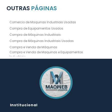
OUTRAS
PÁGINAS
Comercio de Maquinas Industriais Usadas
Compra de Equipamentos Usados
Compra de Máquinas Industriais
Compra de Máquinas Industriais Usadas
Compra e Venda de Máquinas
Compra e Venda de Maquinas e Equipamentos
Industriais
Compra e Venda de Máquinas Industriais
Compra e Venda de Máquinas Operatrizes
Dobradeira
Dobradeira Chapa
Dobradeira CNC Usada
Dobradeira de Chapa Hidráulica Usada
Dobradeira de Chapas
Dobradeira Hidráulica
Dobradeira Hidráulica Usada
Dobradeira Industrial
Dobradeira Mecânica
Dobradeira para Chapas
Institucional
Empresa de Compra de Máquinas Industriais