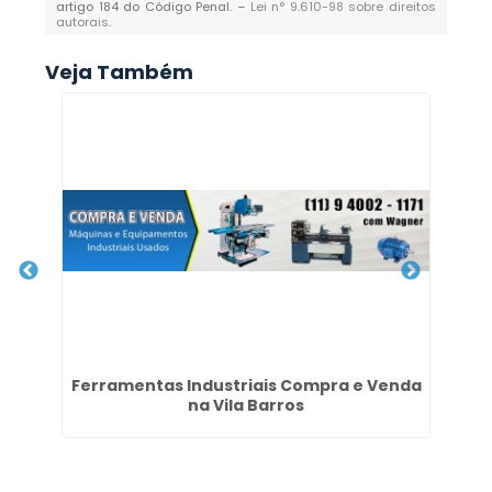
artigo 184 do Código Penal. –
Lei n° 9.610-98 sobre direitos
autorais
.
Veja Também
bé
Ferramentas Industriais Compra e Venda
To
na Vila Barros