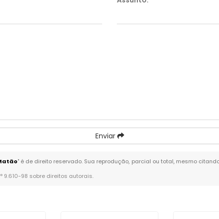
Assunto:
*
Enviar
Matão
" é de direito reservado. Sua reprodução, parcial ou total, mesmo citand
n° 9.610-98 sobre direitos autorais
.