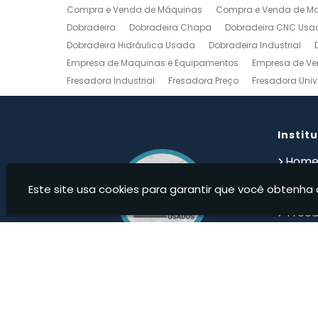
Compra e Venda de Máquinas
Compra e Venda de Maq
Dobradeira
Dobradeira Chapa
Dobradeira CNC Usa
Dobradeira Hidráulica Usada
Dobradeira Industrial
Empresa de Maquinas e Equipamentos
Empresa de Ve
Fresadora Industrial
Fresadora Preço
Fresadora Univ
Guilhotina Industrial
Guilhotina Industrial para Chapa
Prensa Hidráulica Elétrica
Prensas Excentricas
Torno
Torno Mecanico Usado
Torno Mecânico Usado Barato
Instit
Compro Torno Mecanico
Compro Ferramentas Industri
Hom
Quem
Este site usa cookies para garantir que você obtenha 
Produ
Troca
Devolu
Cont
Infor
Maqweb Maquinas Usadas - Compra e venda de Má