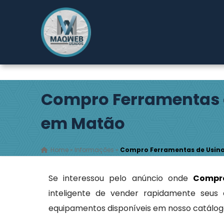
Rodovia Índio Tibiriçá, 2149 - Pouso Alegre - Ribeirão
Compro Ferramentas
em Matão
Home
»
Informações
»
Compro Ferramentas de Usi
Se interessou pelo anúncio onde
Compr
inteligente de vender rapidamente seus
equipamentos disponíveis em nosso catálog