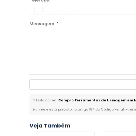
Telefone:
*
Mensagem:
*
O texto acima "
Compro Ferramentas de Usinagem em 
é crime e está previsto no artigo 184 do Código Penal. –
Lei 
Veja Também