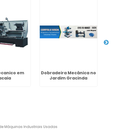
ecanico em
Dobradeira Mecânica no
Co
acaia
Jardim Gracinda
Equipame
Vi
e Máquinas Industriais Usadas