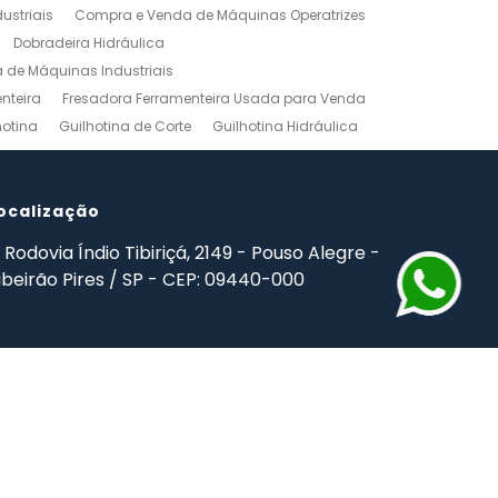
ustriais
Compra e Venda de Máquinas Operatrizes
Dobradeira Hidráulica
de Máquinas Industriais
nteira
Fresadora Ferramenteira Usada para Venda
hotina
Guilhotina de Corte
Guilhotina Hidráulica
Venda
Maquinas para Marceneiro
rno Mecanico Preço
Torno Mecânico Universal
adas
ocalização
Ferramentas Industriais Compra e Venda
mpro Ferramentas de Usinagem
Rodovia Índio Tibiriçá, 2149 - Pouso Alegre -
ibeirão Pires / SP - CEP: 09440-000