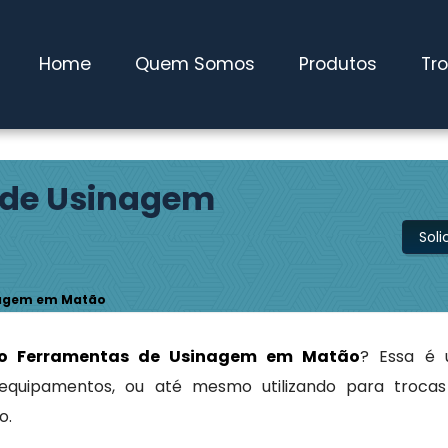
 Pires / SP
(11) 4827-0600
maqwebusados@gmail.com
Home
Quem Somos
Produtos
Tr
 de Usinagem
Sol
nagem em Matão
o Ferramentas de Usinagem em Matão
? Essa é
 equipamentos, ou até mesmo utilizando para troca
o.