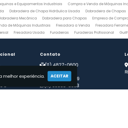
uinas e Equipamentos Industriais
Compra e Venda de Máquinas Ind
da
Dobradeira de Chapa Hidráulica Usada
Dobradeira de Chapas
Dobradeira Mecânica
Dobradeira para Chapas
Empresa de Compra 
nda de Máquinas Industriais
Fresadora a Venda
Fresadora Ferrame
ersal
Fresadora Usada
Furadeiras
Furadeiras Profissional
Guil
s de Aço
Maquinas para Marcenaria
Maquinas para Marcenaria a 
 Mecanico
Torno Mecanico a Venda
Torno Mecânico Industrial
To
ucional
Venda de Máquinas Industriais
Contato
Venda de Máquinas Industriais Us
L
ais
Compro Fresadora
Compro Maquinas Operatrizes Usadas
Co
e
(11) 4827-0600
 somos
(11) 94002-1171
R
a melhor experiência.
ACEITAR
tos
(11) 97223-4869
s e
(11) 99603-8303
ções
maqwebusados@gmail.com
ato
mações
quinas Usadas