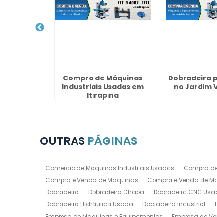
Venda de
Compra de Máquinas
Dobradeira 
striais em
Industriais Usadas em
no Jardim V
é
Itirapina
OUTRAS
PÁGINAS
Comercio de Maquinas Industriais Usadas
Compra de
Compra e Venda de Máquinas
Compra e Venda de Maq
Dobradeira
Dobradeira Chapa
Dobradeira CNC Usa
Dobradeira Hidráulica Usada
Dobradeira Industrial
Empresa de Maquinas e Equipamentos
Empresa de Ve