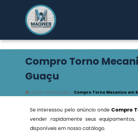
Rodovia Índio Tibiriçá, 2149
- Pouso Alegre - Ribeirão
Pires / SP
(11) 4827-0600
maqwebusados@gmail.com
Compro Torno Mecani
Guaçu
Home
»
Informações
»
Compro Torno Mecanico em 
Se interessou pelo anúncio onde
Compro T
vender rapidamente seus equipamentos,
disponíveis em nosso catálogo.