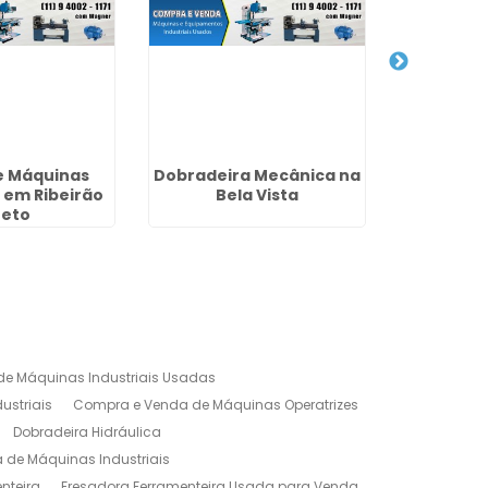
e Máquinas
Dobradeira Mecânica na
Ferrament
s em Ribeirão
Bela Vista
Compra e
reto
G
e Máquinas Industriais Usadas
ustriais
Compra e Venda de Máquinas Operatrizes
Dobradeira Hidráulica
de Máquinas Industriais
nteira
Fresadora Ferramenteira Usada para Venda