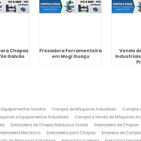
para Chapas
Fresadora Ferramenteira
Venda d
ila Galvão
em Mogi Guaçu
Industriai
P
 Equipamentos Usados
Compra de Máquinas Industriais
Compra d
uinas e Equipamentos Industriais
Compra e Venda de Máquinas Ind
da
Dobradeira de Chapa Hidráulica Usada
Dobradeira de Chapas
Dobradeira Mecânica
Dobradeira para Chapas
Empresa de Compra 
nda de Máquinas Industriais
Fresadora a Venda
Fresadora Ferrame