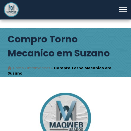
Compro Torno
Mecanico em Suzano
Home
»
Informações
»
Compro Torno Mecanico em
Suzano