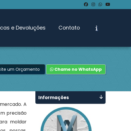
ocas e Devoluções
Contato
icite um Orçamento
Chame no WhatsApp
Informações
 mercado. A
am precisão
ara moldar
os, porcas,