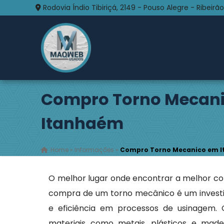
Rodovia Índio Tibiriçá, 2149 - Pouso Alegre - Ribeirão
Compro Torno Mecan
Itanhaém
Home
»
Informações
»
Compro Torno Mecanico em 
O melhor lugar onde encontrar a melhor c
compra de um torno mecânico é um investi
e eficiência em processos de usinagem.
materiais como metais, plásticos e madei