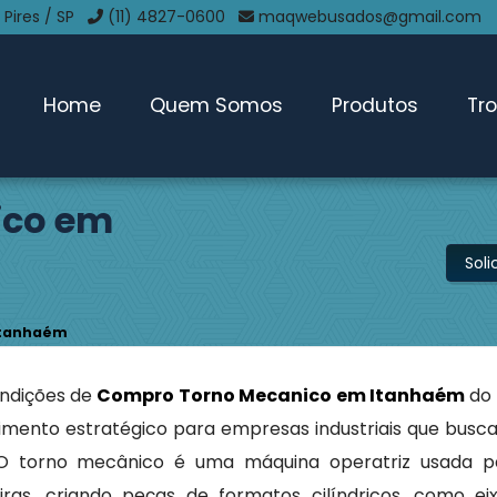
 Pires / SP
(11) 4827-0600
maqwebusados@gmail.com
Home
Quem Somos
Produtos
Tr
ico em
Sol
Itanhaém
ondições de
Compro Torno Mecanico em Itanhaém
do
mento estratégico para empresas industriais que busc
 O torno mecânico é uma máquina operatriz usada p
ras, criando peças de formatos cilíndricos, como eix