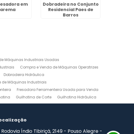
resadora em
Dobradeira no Conjunto
Compro T
rarema
Residencial Paes de
em M
Barros
e Máquinas Industriais Usadas
ustriais
Compra e Venda de Máquinas Operatrizes
Dobradeira Hidráulica
de Máquinas Industriais
nteira
Fresadora Ferramenteira Usada para Venda
hotina
Guilhotina de Corte
Guilhotina Hidráulica
Venda
Maquinas para Marceneiro
rno Mecanico Preço
Torno Mecânico Universal
adas
ocalização
Ferramentas Industriais Compra e Venda
mpro Ferramentas de Usinagem
Rodovia Índio Tibiriçá, 2149 - Pouso Alegre -