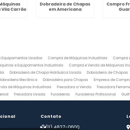
Máquinas
Dobradeira de Chapas
Compro F
a Vila Carrão
em Americana
Gua
 Equipamentos Usados
Compra de Máquinas Industriais
Compra d
uinas e Equipamentos Industriais
Compra e Venda de Máquinas Ind
da
Dobradeira de Chapa Hidráulica Usada
Dobradeira de Chapas
Dobradeira Mecânica
Dobradeira para Chapas
Empresa de Compra 
nda de Máquinas Industriais
Fresadora a Venda
Fresadora Ferrame
ersal
Fresadora Usada
Furadeiras
Furadeiras Profissional
Guil
s de Aço
Maquinas para Marcenaria
Maquinas para Marcenaria a 
 Mecanico
Torno Mecanico a Venda
Torno Mecânico Industrial
To
ucional
Venda de Máquinas Industriais
Contato
Venda de Máquinas Industriais Us
L
ais
Compro Fresadora
Compro Maquinas Operatrizes Usadas
Co
e
(11) 4827-0600