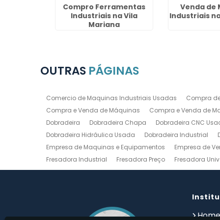
sada em
Compro Ferramentas
Venda de 
Prudente
Industriais na Vila
Industriais n
Mariana
OUTRAS
PÁGINAS
Comercio de Maquinas Industriais Usadas
Compra de
Compra e Venda de Máquinas
Compra e Venda de Maq
Dobradeira
Dobradeira Chapa
Dobradeira CNC Usa
Dobradeira Hidráulica Usada
Dobradeira Industrial
Empresa de Maquinas e Equipamentos
Empresa de Ve
Fresadora Industrial
Fresadora Preço
Fresadora Univ
Guilhotina Industrial
Guilhotina Industrial para Chapa
Prensa Hidráulica Elétrica
Prensas Excentricas
Torno
Torno Mecanico Usado
Torno Mecânico Usado Barato
Instit
Compro Torno Mecanico
Compro Ferramentas Industri
Hom