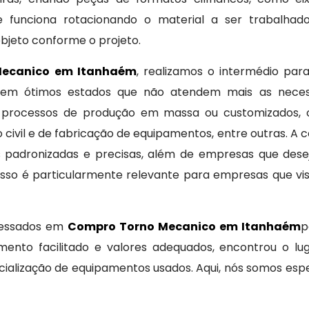
e funciona rotacionando o material a ser trabalhad
bjeto conforme o projeto.
Mecanico em Itanhaém
, realizamos o intermédio par
os em ótimos estados que não atendem mais as nece
 processos de produção em massa ou customizados, o 
o civil e de fabricação de equipamentos, entre outras. A
 padronizadas e precisas, além de empresas que dese
. Isso é particularmente relevante para empresas que v
eressados em
Compro Torno Mecanico em Itanhaém
p
amento facilitado e valores adequados, encontrou o l
alização de equipamentos usados. Aqui, nós somos esp