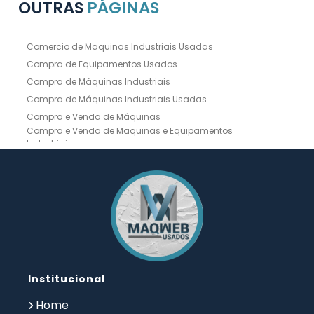
OUTRAS
PÁGINAS
Comercio de Maquinas Industriais Usadas
Compra de Equipamentos Usados
Compra de Máquinas Industriais
Compra de Máquinas Industriais Usadas
Compra e Venda de Máquinas
Compra e Venda de Maquinas e Equipamentos
Industriais
Compra e Venda de Máquinas Industriais
Compra e Venda de Máquinas Operatrizes
Dobradeira
Dobradeira Chapa
Dobradeira CNC Usada
Dobradeira de Chapa Hidráulica Usada
Dobradeira de Chapas
Dobradeira Hidráulica
Dobradeira Hidráulica Usada
Dobradeira Industrial
Dobradeira Mecânica
Dobradeira para Chapas
Institucional
Empresa de Compra de Máquinas Industriais
Empresa de Maquinas e Equipamentos
Home