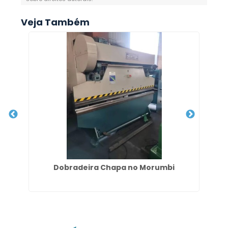
Veja Também
e de
Dobradeira Chapa no Morumbi
G