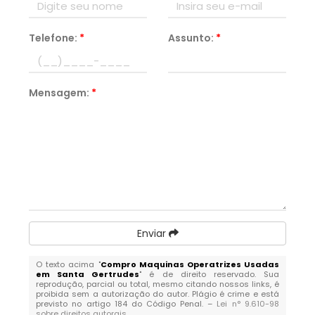
Telefone:
*
Assunto:
*
Mensagem:
*
Enviar
O texto acima "
Compro Maquinas Operatrizes Usadas
em Santa Gertrudes
" é de direito reservado. Sua
reprodução, parcial ou total, mesmo citando nossos links, é
proibida sem a autorização do autor. Plágio é crime e está
previsto no artigo 184 do Código Penal. –
Lei n° 9.610-98
sobre direitos autorais
.