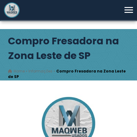
Compro Fresadora na
Zona Leste de SP
Home
»
Informações
»
Compro Fresadora na Zona Leste
de SP