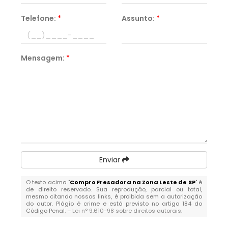
Telefone:
*
Assunto:
*
Mensagem:
*
Enviar
O texto acima "
Compro Fresadora na Zona Leste de SP
" é
de direito reservado. Sua reprodução, parcial ou total,
mesmo citando nossos links, é proibida sem a autorização
do autor. Plágio é crime e está previsto no artigo 184 do
Código Penal. –
Lei n° 9.610-98 sobre direitos autorais
.