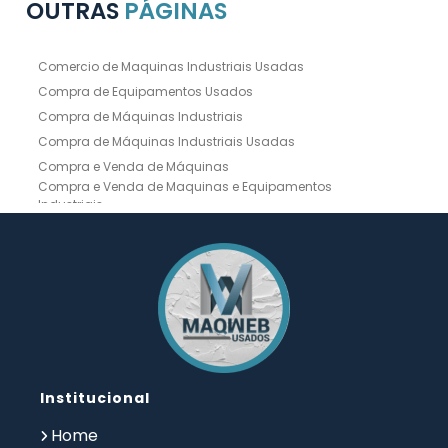
OUTRAS
PÁGINAS
Comercio de Maquinas Industriais Usadas
Compra de Equipamentos Usados
Compra de Máquinas Industriais
Compra de Máquinas Industriais Usadas
Compra e Venda de Máquinas
Compra e Venda de Maquinas e Equipamentos
Industriais
Compra e Venda de Máquinas Industriais
Compra e Venda de Máquinas Operatrizes
Dobradeira
Dobradeira Chapa
Dobradeira CNC Usada
Dobradeira de Chapa Hidráulica Usada
Dobradeira de Chapas
Dobradeira Hidráulica
Dobradeira Hidráulica Usada
Dobradeira Industrial
Dobradeira Mecânica
Dobradeira para Chapas
Institucional
Empresa de Compra de Máquinas Industriais
Empresa de Maquinas e Equipamentos
Home