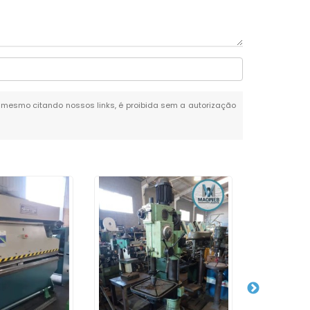
al, mesmo citando nossos links, é proibida sem a autorização