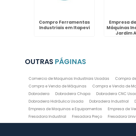
versal em
Compro Ferramentas
Empresa de
ria
Industriais em Itapevi
Máquinas Ind
Jardim 
OUTRAS
PÁGINAS
Comercio de Maquinas Industriais Usadas
Compra de
Compra e Venda de Máquinas
Compra e Venda de Maq
Dobradeira
Dobradeira Chapa
Dobradeira CNC Usa
Dobradeira Hidráulica Usada
Dobradeira Industrial
Empresa de Maquinas e Equipamentos
Empresa de Ve
Fresadora Industrial
Fresadora Preço
Fresadora Univ
Guilhotina Industrial
Guilhotina Industrial para Chapa
Prensa Hidráulica Elétrica
Prensas Excentricas
Torno