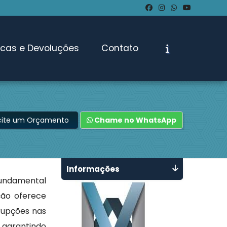
ocas e Devoluções
Contato
icite um Orçamento
Chame no WhatsApp
Informações
fundamental
ção oferece
rupções nas
 garantindo