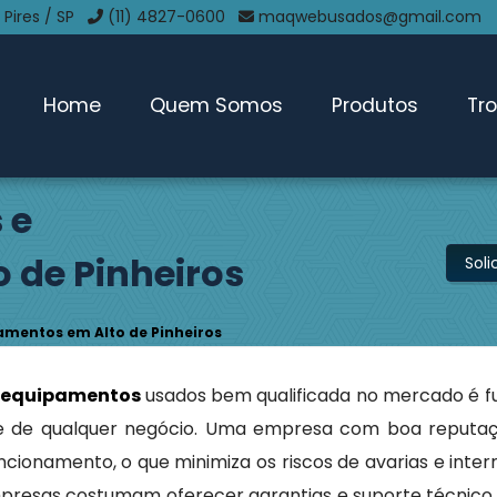
 Pires / SP
(11) 4827-0600
maqwebusados@gmail.com
Home
Quem Somos
Produtos
Tr
 e
 de Pinheiros
Sol
mentos em Alto de Pinheiros
 equipamentos
usados bem qualificada no mercado é 
dade de qualquer negócio. Uma empresa com boa reputa
ionamento, o que minimiza os riscos de avarias e inter
mpresas costumam oferecer garantias e suporte técnico,