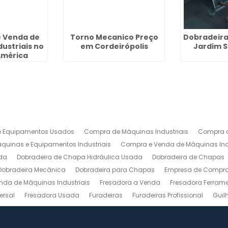
 Venda de
Torno Mecanico Preço
Dobradeira 
ustriais no
em Cordeirópolis
Jardim S
América
 Equipamentos Usados
Compra de Máquinas Industriais
Compra d
uinas e Equipamentos Industriais
Compra e Venda de Máquinas Ind
da
Dobradeira de Chapa Hidráulica Usada
Dobradeira de Chapas
Dobradeira Mecânica
Dobradeira para Chapas
Empresa de Compra 
nda de Máquinas Industriais
Fresadora a Venda
Fresadora Ferrame
ersal
Fresadora Usada
Furadeiras
Furadeiras Profissional
Guil
s de Aço
Maquinas para Marcenaria
Maquinas para Marcenaria a 
 Mecanico
Torno Mecanico a Venda
Torno Mecânico Industrial
To