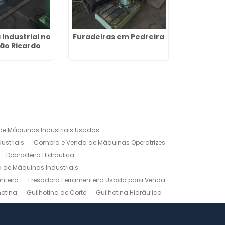
Industrial no
Furadeiras em Pedreira
Fresadora
ão Ricardo
e Máquinas Industriais Usadas
ustriais
Compra e Venda de Máquinas Operatrizes
Dobradeira Hidráulica
de Máquinas Industriais
nteira
Fresadora Ferramenteira Usada para Venda
hotina
Guilhotina de Corte
Guilhotina Hidráulica
Venda
Maquinas para Marceneiro
rno Mecanico Preço
Torno Mecânico Universal