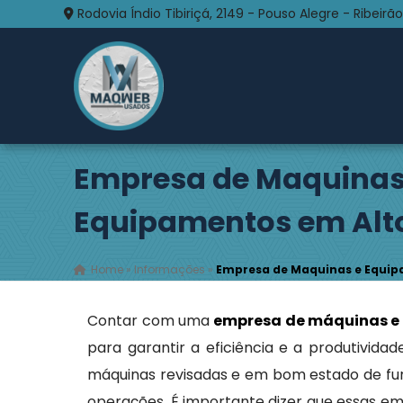
Rodovia Índio Tibiriçá, 2149 - Pouso Alegre - Ribeirão
Empresa de Maquinas
Equipamentos em Alto
Home
»
Informações
»
Empresa de Maquinas e Equipa
Contar com uma
empresa de máquinas e
para garantir a eficiência e a produtivi
máquinas revisadas e em bom estado de func
operações. É importante dizer que essas e