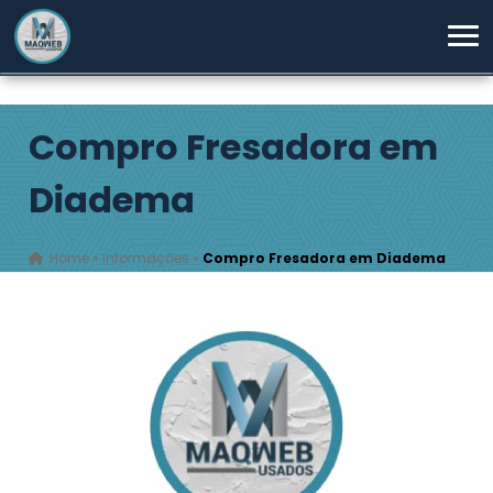
Compro Fresadora em
Diadema
Home
»
Informações
»
Compro Fresadora em Diadema