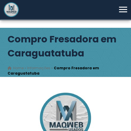
Compro Fresadora em
Caraguatatuba
Home
»
Informações
»
Compro Fresadora em
Caraguatatuba