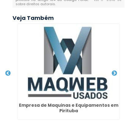
sobre direitos autorais
.
Veja Também
Empresa de Maquinas e Equipamentos em
F
Pirituba