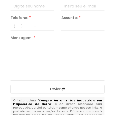
Telefone:
*
Assunto:
*
Mensagem:
*
Enviar
O texto acima "
Compro Ferramentas Industriais em
Itapecerica da Serra
" é de direito reservado. Sua
reprodução, parcial ou total, mesmo citando nossos links, é
proibida sem a autorização do autor. Plágio é crime e está
previsto no artigo 184 do Código Penal. –
Lei n° 9.610-98