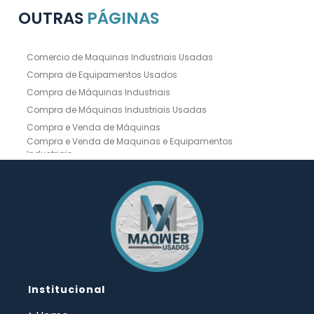
OUTRAS
PÁGINAS
Comercio de Maquinas Industriais Usadas
Compra de Equipamentos Usados
Compra de Máquinas Industriais
Compra de Máquinas Industriais Usadas
Compra e Venda de Máquinas
Compra e Venda de Maquinas e Equipamentos
Industriais
Compra e Venda de Máquinas Industriais
Compra e Venda de Máquinas Operatrizes
Dobradeira
Dobradeira Chapa
Dobradeira CNC Usada
Dobradeira de Chapa Hidráulica Usada
Dobradeira de Chapas
Dobradeira Hidráulica
Dobradeira Hidráulica Usada
Dobradeira Industrial
Dobradeira Mecânica
Dobradeira para Chapas
Institucional
Empresa de Compra de Máquinas Industriais
Empresa de Maquinas e Equipamentos