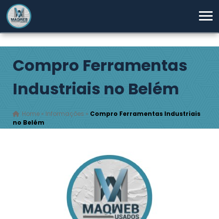
Compro Ferramentas
Industriais no Belém
Home
»
Informações
»
Compro Ferramentas Industriais
no Belém