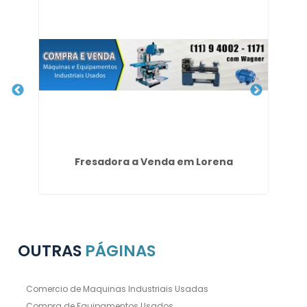
de
Fresadora a Venda em Lorena
Ve
OUTRAS
PÁGINAS
Comercio de Maquinas Industriais Usadas
Compra de Equipamentos Usados