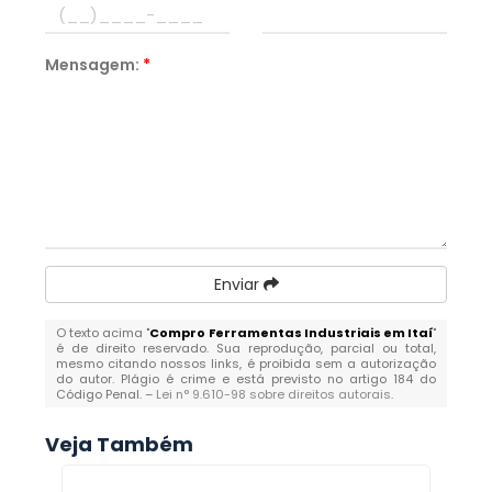
Mensagem:
*
Enviar
O texto acima "
Compro Ferramentas Industriais em Itaí
"
é de direito reservado. Sua reprodução, parcial ou total,
mesmo citando nossos links, é proibida sem a autorização
do autor. Plágio é crime e está previsto no artigo 184 do
Código Penal. –
Lei n° 9.610-98 sobre direitos autorais
.
Veja Também