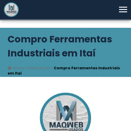
Compro Ferramentas
Industriais em Itaí
Home
»
Informações
»
Compro Ferramentas Industriais
em Itaí