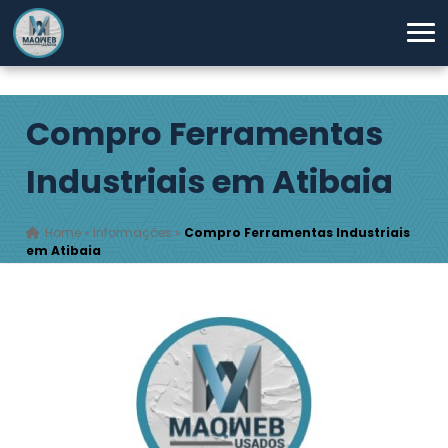
Compro Ferramentas
Industriais em Atibaia
Home
»
Informações
»
Compro Ferramentas Industriais
em Atibaia