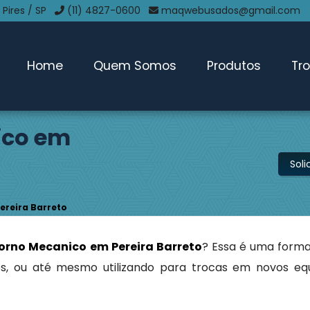
 Pires / SP
(11) 4827-0600
maqwebusados@gmail.com
Home
Quem Somos
Produtos
Tr
ico em
Sol
reira Barreto
rno Mecanico em Pereira Barreto
? Essa é uma forma
s, ou até mesmo utilizando para trocas em novos e