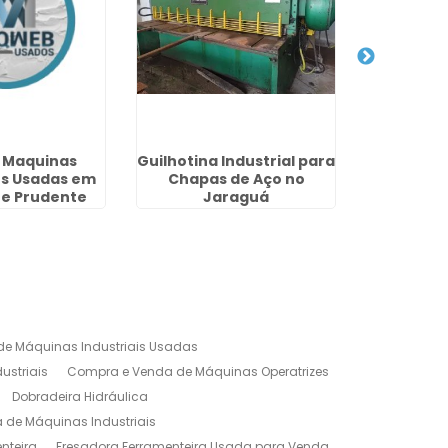
 Maquinas
Guilhotina Industrial para
Comerci
es Usadas em
Chapas de Aço no
Industri
te Prudente
Jaraguá
D
e Máquinas Industriais Usadas
ustriais
Compra e Venda de Máquinas Operatrizes
Dobradeira Hidráulica
de Máquinas Industriais
nteira
Fresadora Ferramenteira Usada para Venda