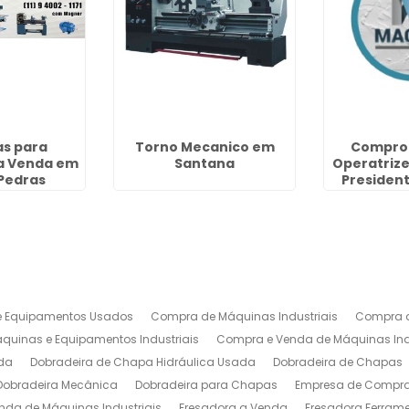
s para
Torno Mecanico em
Compro
a Venda em
Santana
Operatriz
 Pedras
Presiden
 Equipamentos Usados
Compra de Máquinas Industriais
Compra d
uinas e Equipamentos Industriais
Compra e Venda de Máquinas Ind
da
Dobradeira de Chapa Hidráulica Usada
Dobradeira de Chapas
Dobradeira Mecânica
Dobradeira para Chapas
Empresa de Compra 
nda de Máquinas Industriais
Fresadora a Venda
Fresadora Ferrame