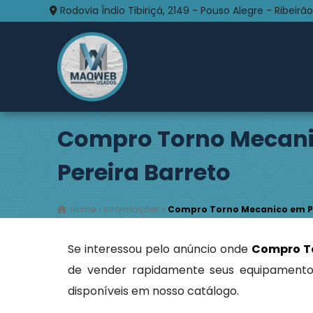
Rodovia Índio Tibiriçá, 2149 - Pouso Alegre - Ribeirão
Compro Torno Mecan
Pereira Barreto
Home
»
Informações
»
Compro Torno Mecanico em Pe
Se interessou pelo anúncio onde
Compro To
de vender rapidamente seus equipamento
disponíveis em nosso catálogo.