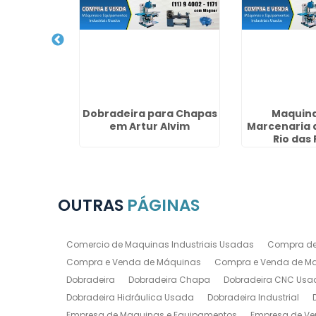
Máquinas
Dobradeira para Chapas
Maquina
no Jardim
em Artur Alvim
Marcenaria 
so
Rio das
OUTRAS
PÁGINAS
Comercio de Maquinas Industriais Usadas
Compra de
Compra e Venda de Máquinas
Compra e Venda de Maq
Dobradeira
Dobradeira Chapa
Dobradeira CNC Usa
Dobradeira Hidráulica Usada
Dobradeira Industrial
Empresa de Maquinas e Equipamentos
Empresa de Ve