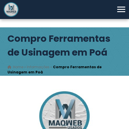
Compro Ferramentas
de Usinagem em Poá
Home
»
Informações
»
Compro Ferramentas de
Usinagem em Poá