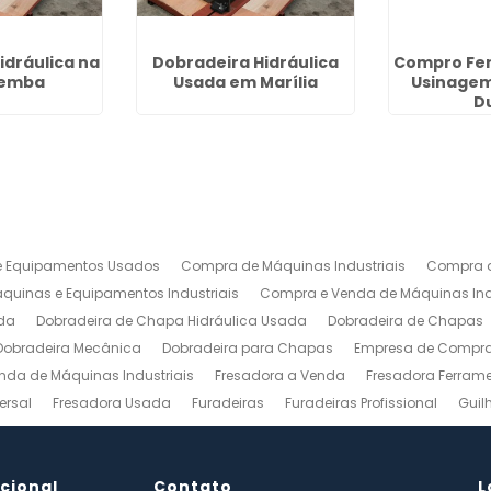
idráulica na
Dobradeira Hidráulica
Compro Fe
emba
Usada em Marília
Usinagem
D
 Equipamentos Usados
Compra de Máquinas Industriais
Compra d
uinas e Equipamentos Industriais
Compra e Venda de Máquinas Ind
da
Dobradeira de Chapa Hidráulica Usada
Dobradeira de Chapas
Dobradeira Mecânica
Dobradeira para Chapas
Empresa de Compra 
nda de Máquinas Industriais
Fresadora a Venda
Fresadora Ferrame
ersal
Fresadora Usada
Furadeiras
Furadeiras Profissional
Guil
s de Aço
Maquinas para Marcenaria
Maquinas para Marcenaria a 
 Mecanico
Torno Mecanico a Venda
Torno Mecânico Industrial
To
ucional
Venda de Máquinas Industriais
Contato
Venda de Máquinas Industriais Us
L