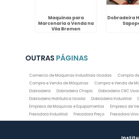
 Corte em
Maquinas para
Dobradeira H
té
Marcenaria a Venda na
Sapop
Vila Bremen
OUTRAS
PÁGINAS
Comercio de Maquinas Industriais Usadas
Compra de
Compra e Venda de Máquinas
Compra e Venda de Maq
Dobradeira
Dobradeira Chapa
Dobradeira CNC Usa
Dobradeira Hidráulica Usada
Dobradeira Industrial
Empresa de Maquinas e Equipamentos
Empresa de Ve
Fresadora Industrial
Fresadora Preço
Fresadora Univ
Guilhotina Industrial
Guilhotina Industrial para Chapa
Prensa Hidráulica Elétrica
Prensas Excentricas
Torno
Torno Mecanico Usado
Torno Mecânico Usado Barato
Instit