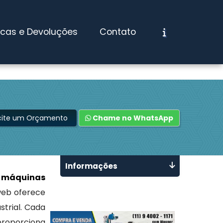
ocas e Devoluções
Contato
icite um Orçamento
Chame no WhatsApp
Informações
 máquinas
web oferece
strial. Cada
proporciona