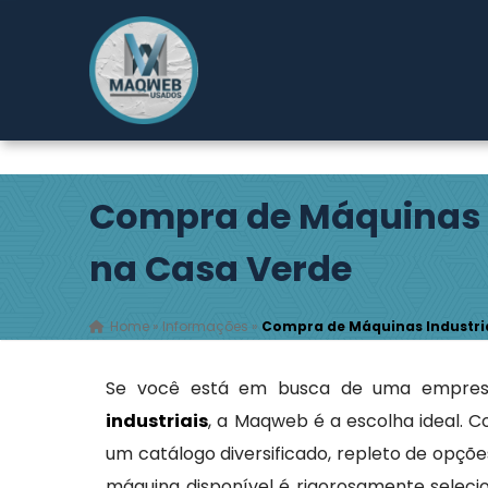
Rodovia Índio Tibiriçá, 2149 - Pouso Alegre - Ribeirão
Compra de Máquinas I
na Casa Verde
Home
»
Informações
»
Compra de Máquinas Industri
Se você está em busca de uma empres
industriais
, a Maqweb é a escolha ideal. 
um catálogo diversificado, repleto de opçõ
máquina disponível é rigorosamente seleci