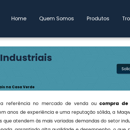
 Pires / SP
(11) 4827-0600
maqwebusados@gmail.com
Home
Quem Somos
Produtos
Tr
ndustriais
Sol
ais na Casa Verde
a referência no mercado de venda ou
compra de
Com anos de experiência e uma reputação sólida, a Maq
es que atendem às mais variadas demandas do setor indu
onada, garantindo alta qualidade e desempenho, o que 