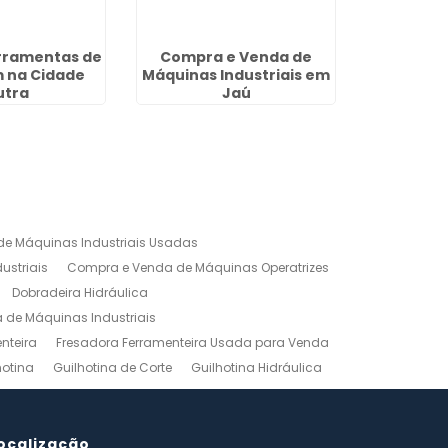
rramentas de
Compra e Venda de
Guilhotina
 na Cidade
Máquinas Industriais em
Chapas de
utra
Jaú
Bo
e Máquinas Industriais Usadas
ustriais
Compra e Venda de Máquinas Operatrizes
Dobradeira Hidráulica
de Máquinas Industriais
nteira
Fresadora Ferramenteira Usada para Venda
hotina
Guilhotina de Corte
Guilhotina Hidráulica
Venda
Maquinas para Marceneiro
rno Mecanico Preço
Torno Mecânico Universal
adas
ocalização
Ferramentas Industriais Compra e Venda