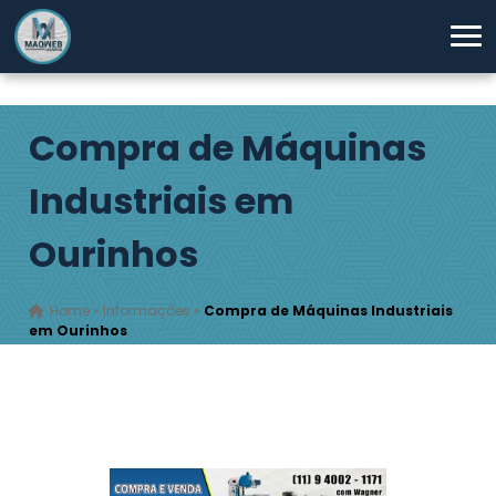
Compra de Máquinas
Industriais em
Ourinhos
Home
»
Informações
»
Compra de Máquinas Industriais
em Ourinhos