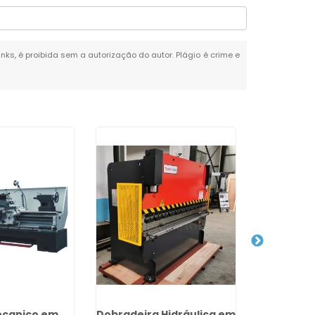
inks, é proibida sem a autorização do autor. Plágio é crime e
ecanico em
Dobradeira Hidráulica em
Venda 