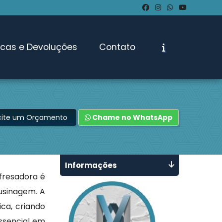
ocas e Devoluções
Contato
icite um Orçamento
Chame no WhatsApp
Informações
fresadora é
 usinagem. A
ca, criando
ssencial em