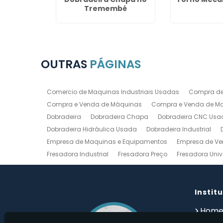
rezópolis
Tremembé
OUTRAS
PÁGINAS
Comercio de Maquinas Industriais Usadas
Compra de
Compra e Venda de Máquinas
Compra e Venda de Maq
Dobradeira
Dobradeira Chapa
Dobradeira CNC Usa
Dobradeira Hidráulica Usada
Dobradeira Industrial
Empresa de Maquinas e Equipamentos
Empresa de Ve
Fresadora Industrial
Fresadora Preço
Fresadora Univ
Guilhotina Industrial
Guilhotina Industrial para Chapa
Prensa Hidráulica Elétrica
Prensas Excentricas
Torno
Torno Mecanico Usado
Torno Mecânico Usado Barato
Instit
Compro Torno Mecanico
Compro Ferramentas Industri
Hom
Quem