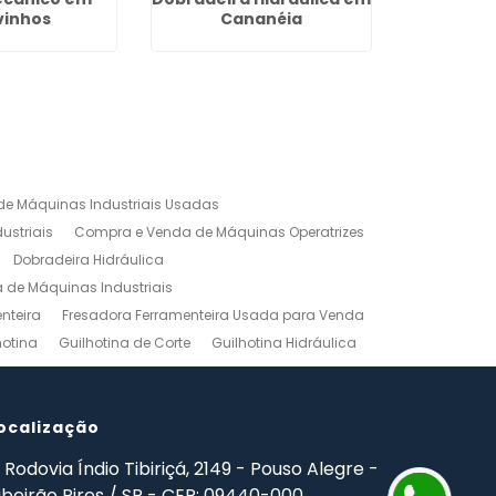
vinhos
Cananéia
Industri
e Máquinas Industriais Usadas
ustriais
Compra e Venda de Máquinas Operatrizes
Dobradeira Hidráulica
de Máquinas Industriais
nteira
Fresadora Ferramenteira Usada para Venda
hotina
Guilhotina de Corte
Guilhotina Hidráulica
Venda
Maquinas para Marceneiro
rno Mecanico Preço
Torno Mecânico Universal
adas
ocalização
Ferramentas Industriais Compra e Venda
mpro Ferramentas de Usinagem
Rodovia Índio Tibiriçá, 2149 - Pouso Alegre -
ibeirão Pires / SP - CEP: 09440-000