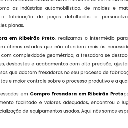
mo as indústrias automobilística, de moldes e mat
o a fabricação de peças detalhadas e personaliz
ies planas.
ra em Ribeirão Preto
, realizamos o intermédio par
os em ótimos estados que não atendem mais às necessi
 com complexidade geométrica, a fresadora se destaca 
es, desbastes e acabamentos com alta precisão, ajust
sas que adotam fresadoras no seu processo de fabrica
os e maior controle sobre o processo produtivo e a quali
eressados em
Compro Fresadora em Ribeirão Preto
p
amento facilitado e valores adequados, encontrou o l
alização de equipamentos usados. Aqui, nós somos esp