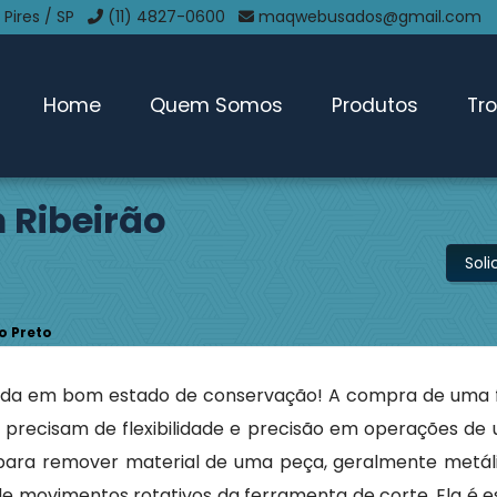
 Pires / SP
(11) 4827-0600
maqwebusados@gmail.com
Home
Quem Somos
Produtos
Tr
 Ribeirão
Sol
o Preto
ada em bom estado de conservação! A compra de uma 
e precisam de flexibilidade e precisão em operações de
para remover material de uma peça, geralmente metáli
e movimentos rotativos da ferramenta de corte. Ela é e