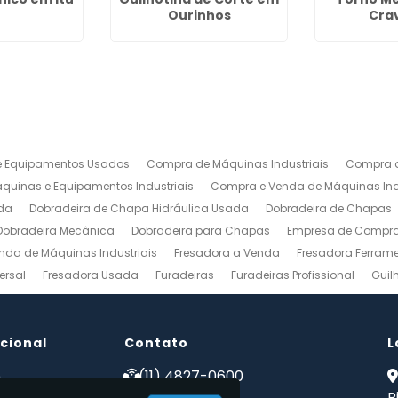
Ourinhos
Cra
 Equipamentos Usados
Compra de Máquinas Industriais
Compra d
uinas e Equipamentos Industriais
Compra e Venda de Máquinas Ind
da
Dobradeira de Chapa Hidráulica Usada
Dobradeira de Chapas
Dobradeira Mecânica
Dobradeira para Chapas
Empresa de Compra 
nda de Máquinas Industriais
Fresadora a Venda
Fresadora Ferrame
ersal
Fresadora Usada
Furadeiras
Furadeiras Profissional
Guil
s de Aço
Maquinas para Marcenaria
Maquinas para Marcenaria a 
 Mecanico
Torno Mecanico a Venda
Torno Mecânico Industrial
To
ucional
Venda de Máquinas Industriais
Contato
Venda de Máquinas Industriais Us
L
ais
Compro Fresadora
Compro Maquinas Operatrizes Usadas
Co
e
(11) 4827-0600
 somos
(11) 94002-1171
R