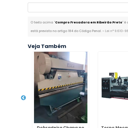
O texto acima "
Compro Fresadora em Ribeirão Preto
" é
está previsto no artigo 184 do Código Penal. –
Lei n° 9.610-9
Veja Também
 Mecanico
Dobradeira Chapa no
Torno Mecan