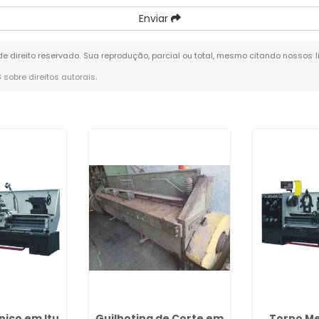
Enviar
 de direito reservado. Sua reprodução, parcial ou total, mesmo citando nossos l
8 sobre direitos autorais
.
ico em Itu
Guilhotina de Corte em
Torno M