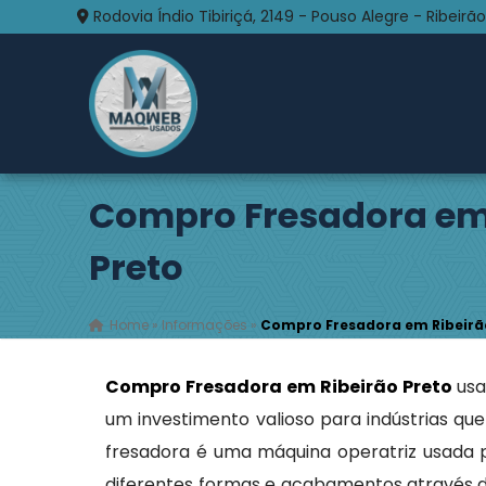
Rodovia Índio Tibiriçá, 2149 - Pouso Alegre - Ribeirão
Compro Fresadora em
Preto
Home
»
Informações
»
Compro Fresadora em Ribeirã
Compro Fresadora em Ribeirão Preto
us
um investimento valioso para indústrias qu
fresadora é uma máquina operatriz usada 
diferentes formas e acabamentos através d