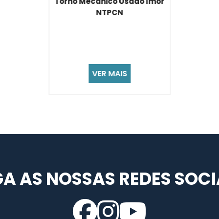
do Imor
Torno Automático Trau
A25
VER MAIS
GA AS NOSSAS REDES SOCI