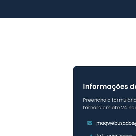
Informações d
Preencha o formulário
tornará em até 24 hor
maqwebusados