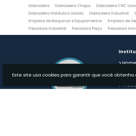
Dobradeira
Dobradeira Chapa
Dobradeira CNC Usa
Dobradeira Hidráulica Usada
Dobradeira Industrial
Empresa de Maquinas e Equipamentos
Empresa de Ve
Fresadora Industrial
Fresadora Preço
Fresadora Univ
Guilhotina Industrial
Guilhotina Industrial para Chapa
Prensa Hidráulica Elétrica
Prensas Excentricas
Torno
Torno Mecanico Usado
Torno Mecânico Usado Barato
Instit
Compro Torno Mecanico
Compro Ferramentas Industri
Hom
Quem
Este site usa cookies para garantir que você obtenha 
Produ
Troca
Devolu
Cont
Infor
Maqweb Maquinas Usadas - Compra e venda de Má