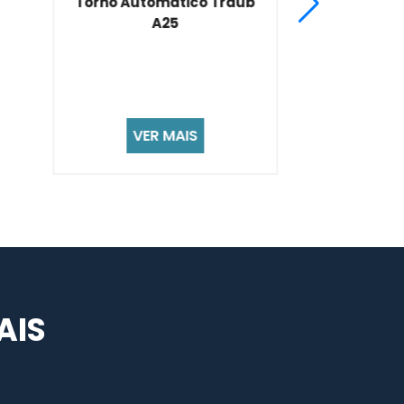
b
Torno Cnc Romi 30s
VER MAIS
AIS