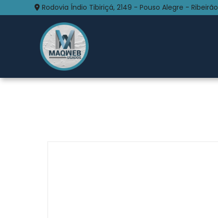
Rodovia Índio Tibiriçá, 2149 - Pouso Alegre - Ribeirão