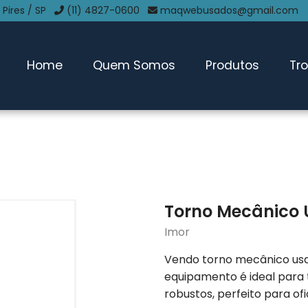
 Pires / SP
(11) 4827-0600
maqwebusados@gmail.com
Home
Quem Somos
Produtos
Tr
Torno Mecânico
Imor
Vendo torno mecânico usa
equipamento é ideal para
robustos, perfeito para of