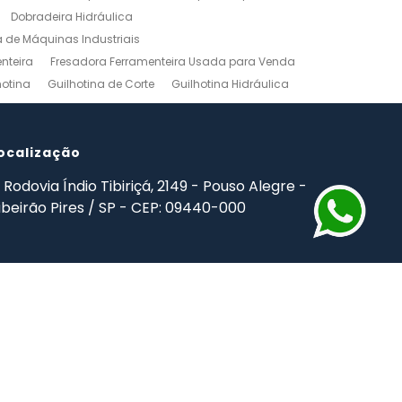
Dobradeira Hidráulica
de Máquinas Industriais
nteira
Fresadora Ferramenteira Usada para Venda
hotina
Guilhotina de Corte
Guilhotina Hidráulica
Venda
Maquinas para Marceneiro
rno Mecanico Preço
Torno Mecânico Universal
adas
ocalização
Ferramentas Industriais Compra e Venda
mpro Ferramentas de Usinagem
Rodovia Índio Tibiriçá, 2149 - Pouso Alegre -
ibeirão Pires / SP - CEP: 09440-000