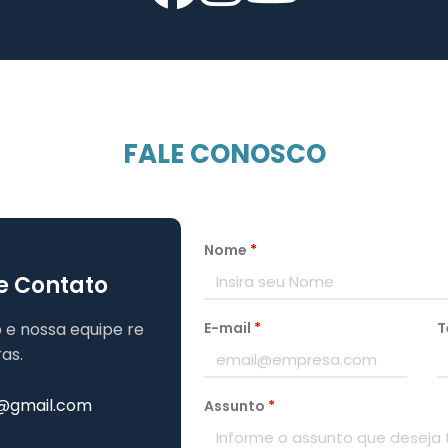
FALE CONOSCO
Nome
*
e Contato
E-mail
*
T
 e nossa equipe re
as.
@gmail.com
Assunto
*