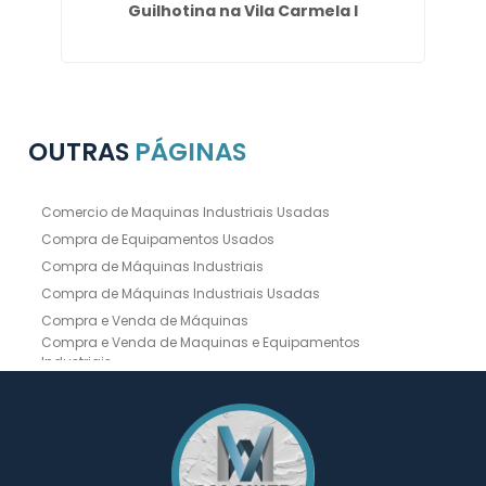
uba
Guilhotina na Vila Carmela I
G
OUTRAS
PÁGINAS
Comercio de Maquinas Industriais Usadas
Compra de Equipamentos Usados
Compra de Máquinas Industriais
Compra de Máquinas Industriais Usadas
Compra e Venda de Máquinas
Compra e Venda de Maquinas e Equipamentos
Industriais
Compra e Venda de Máquinas Industriais
Compra e Venda de Máquinas Operatrizes
Dobradeira
Dobradeira Chapa
Dobradeira CNC Usada
Dobradeira de Chapa Hidráulica Usada