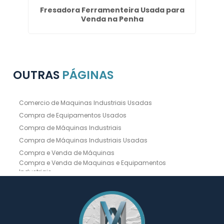
s
Fresadora Ferramenteira Usada para
D
Venda na Penha
OUTRAS
PÁGINAS
Comercio de Maquinas Industriais Usadas
Compra de Equipamentos Usados
Compra de Máquinas Industriais
Compra de Máquinas Industriais Usadas
Compra e Venda de Máquinas
Compra e Venda de Maquinas e Equipamentos
Industriais
Compra e Venda de Máquinas Industriais
Compra e Venda de Máquinas Operatrizes
Dobradeira
Dobradeira Chapa
Dobradeira CNC Usada
Dobradeira de Chapa Hidráulica Usada