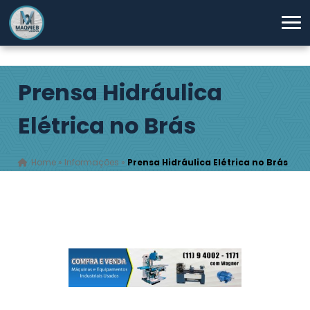
Prensa Hidráulica
Elétrica no Brás
Home
»
Informações
»
Prensa Hidráulica Elétrica no Brás