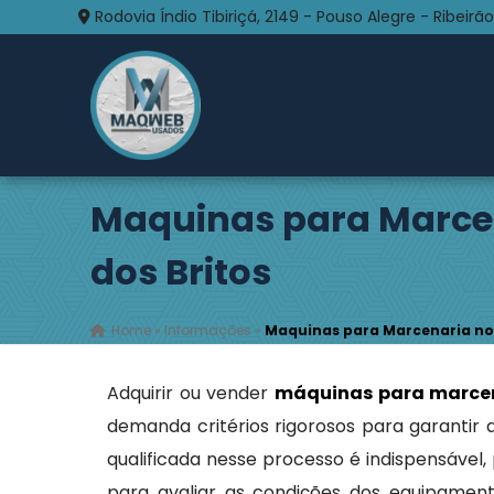
Rodovia Índio Tibiriçá, 2149 - Pouso Alegre - Ribeirão
Maquinas para Marcen
dos Britos
Home
»
Informações
»
Maquinas para Marcenaria no S
Adquirir ou vender
máquinas para marce
demanda critérios rigorosos para garantir
qualificada nesse processo é indispensáve
para avaliar as condições dos equipame