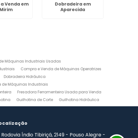
 a Venda em
Dobradeira em
Maqu
 Mirim
Aparecida
Marcenar
e Máquinas Industriais Usadas
ustriais
Compra e Venda de Máquinas Operatrizes
Dobradeira Hidráulica
de Máquinas Industriais
nteira
Fresadora Ferramenteira Usada para Venda
hotina
Guilhotina de Corte
Guilhotina Hidráulica
Venda
Maquinas para Marceneiro
rno Mecanico Preço
Torno Mecânico Universal
adas
ocalização
Ferramentas Industriais Compra e Venda
mpro Ferramentas de Usinagem
Rodovia Índio Tibiriçá, 2149 - Pouso Alegre -