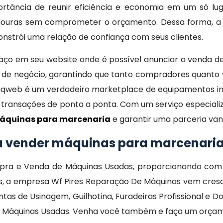
tância de reunir eficiência e economia em um só lugar
adouras sem comprometer o orçamento. Dessa forma,
strói uma relação de confiança com seus clientes.
o em seu website onde é possível anunciar a venda de
des de negócio, garantindo que tanto compradores quant
qweb é um verdadeiro marketplace de equipamentos indu
transações de ponta a ponta. Com um serviço especiali
áquinas para marcenaria
e garantir uma parceria van
ou vender máquinas para marcenar
ra e Venda de Máquinas Usadas, proporcionando com qu
tos, a empresa Wf Pires Reparação De Máquinas vem cres
s de Usinagem, Guilhotina, Furadeiras Profissional e D
 Máquinas Usadas. Venha você também e faça um orçam