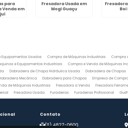
s para
Fresadora Usada em
Fresadora
a Venda em
Mogi Guaçu
Boi
juí
 Equipamentos Usados
Compra de Máquinas Industriais
Compra d
uinas e Equipamentos Industriais
Compra e Venda de Máquinas Ind
da
Dobradeira de Chapa Hidráulica Usada
Dobradeira de Chapas
Dobradeira Mecânica
Dobradeira para Chapas
Empresa de Compra 
nda de Máquinas Industriais
Fresadora a Venda
Fresadora Ferrame
ersal
Fresadora Usada
Furadeiras
Furadeiras Profissional
Guil
s de Aço
Maquinas para Marcenaria
Maquinas para Marcenaria a 
 Mecanico
Torno Mecanico a Venda
Torno Mecânico Industrial
To
ucional
Venda de Máquinas Industriais
Contato
Venda de Máquinas Industriais Us
L
ais
Compro Fresadora
Compro Maquinas Operatrizes Usadas
Co
e
(11) 4827-0600