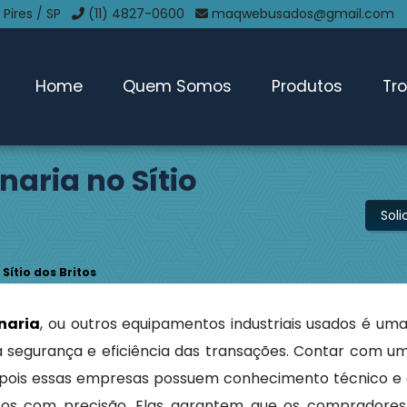
 Pires / SP
(11) 4827-0600
maqwebusados@gmail.com
Home
Quem Somos
Produtos
Tr
aria no Sítio
Sol
ítio dos Britos
naria
, ou outros equipamentos industriais usados é um
 a segurança e eficiência das transações. Contar com 
l, pois essas empresas possuem conhecimento técnico e 
ntos com precisão. Elas garantem que os comprador