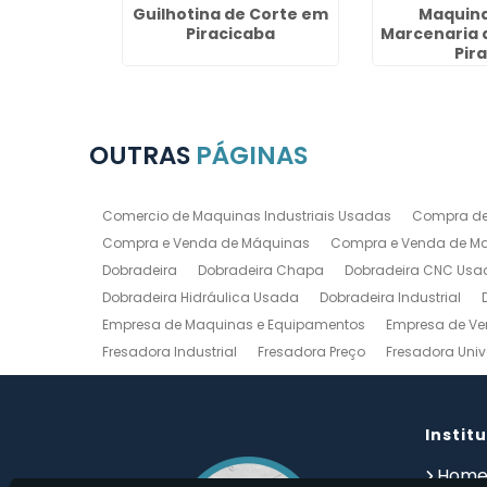
nico em
Guilhotina de Corte em
Maquina
Cruz
Piracicaba
Marcenaria 
Pira
OUTRAS
PÁGINAS
Comercio de Maquinas Industriais Usadas
Compra de
Compra e Venda de Máquinas
Compra e Venda de Maq
Dobradeira
Dobradeira Chapa
Dobradeira CNC Usa
Dobradeira Hidráulica Usada
Dobradeira Industrial
Empresa de Maquinas e Equipamentos
Empresa de Ve
Fresadora Industrial
Fresadora Preço
Fresadora Univ
Guilhotina Industrial
Guilhotina Industrial para Chapa
Prensa Hidráulica Elétrica
Prensas Excentricas
Torno
Torno Mecanico Usado
Torno Mecânico Usado Barato
Instit
Compro Torno Mecanico
Compro Ferramentas Industri
Hom