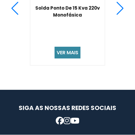
da Ponto De 15 Kva 220v
M
Monofásica
Retif
VER MAIS
SIGA AS NOSSAS REDES SOCIAIS