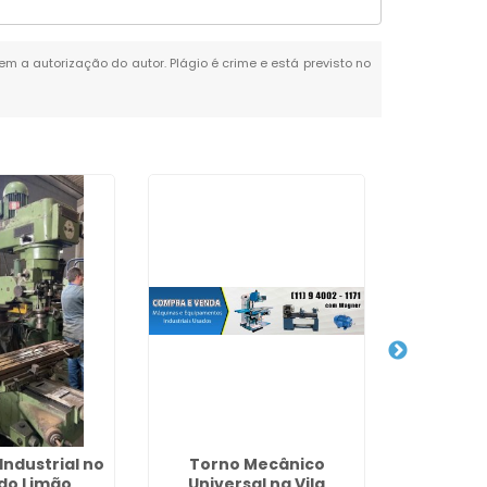
sem a autorização do autor. Plágio é crime e está previsto no
Industrial no
Torno Mecânico
Furade
 do Limão
Universal na Vila
Se