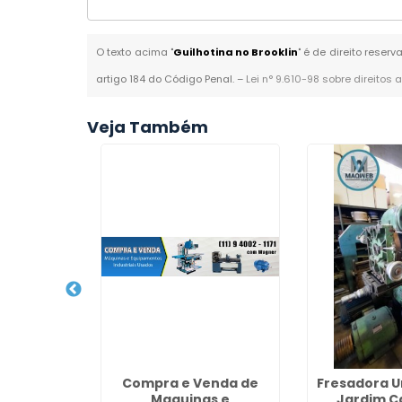
O texto acima "
Guilhotina no Brooklin
" é de direito reser
artigo 184 do Código Penal. –
Lei n° 9.610-98 sobre direitos 
Veja Também
reço na
Compra e Venda de
Fresadora U
demar
Maquinas e
Jardim C