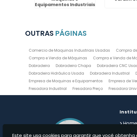
Equipamentos Industriais
na Vila Flora
OUTRAS
PÁGINAS
Comercio de Maquinas Industriais Usadas
Compra de
Compra e Venda de Máquinas
Compra e Venda de Maq
Dobradeira
Dobradeira Chapa
Dobradeira CNC Usa
Dobradeira Hidráulica Usada
Dobradeira Industrial
Empresa de Maquinas e Equipamentos
Empresa de Ve
Fresadora Industrial
Fresadora Preço
Fresadora Univ
Guilhotina Industrial
Guilhotina Industrial para Chapa
Prensa Hidráulica Elétrica
Prensas Excentricas
Torno
Torno Mecanico Usado
Torno Mecânico Usado Barato
Instit
Compro Torno Mecanico
Compro Ferramentas Industri
Hom
Quem
Este site usa cookies para garantir que você obtenha 