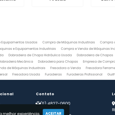
 Equipamentos Usados
Compra de Máquinas Industriais
Compra d
uinas e Equipamentos Industriais
Compra e Venda de Máquinas Ind
da
Dobradeira de Chapa Hidráulica Usada
Dobradeira de Chapas
Dobradeira Mecânica
Dobradeira para Chapas
Empresa de Compra 
nda de Máquinas Industriais
Fresadora a Venda
Fresadora Ferrame
ersal
Fresadora Usada
Furadeiras
Furadeiras Profissional
Guil
s de Aço
Maquinas para Marcenaria
Maquinas para Marcenaria a 
 Mecanico
Torno Mecanico a Venda
Torno Mecânico Industrial
To
ucional
Venda de Máquinas Industriais
Contato
Venda de Máquinas Industriais Us
L
ais
Compro Fresadora
Compro Maquinas Operatrizes Usadas
Co
e
(11) 4827-0600
 somos
(11) 94002-1171
R
a melhor experiência.
ACEITAR