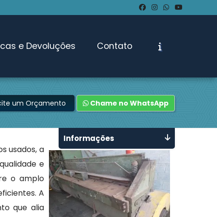
ocas e Devoluções
Contato
icite um Orçamento
Chame no WhatsApp
Informações
s usados, a
qualidade e
tre o amplo
ficientes. A
to que alia