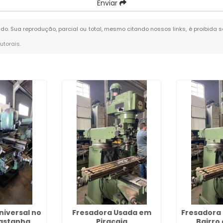
Enviar
vado. Sua reprodução, parcial ou total, mesmo citando nossos links, é proibida 
autorais
.
niversal no
Fresadora Usada em
Fresadora 
astanha
Piracaia
Bairro