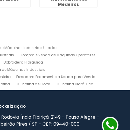
Medeiros
e Máquinas Industriais Usadas
ustriais
Compra e Venda de Máquinas Operatrizes
Dobradeira Hidráulica
de Máquinas Industriais
nteira
Fresadora Ferramenteira Usada para Venda
hotina
Guilhotina de Corte
Guilhotina Hidráulica
Venda
Maquinas para Marceneiro
rno Mecanico Preço
Torno Mecânico Universal
adas
ocalização
Ferramentas Industriais Compra e Venda
mpro Ferramentas de Usinagem
Rodovia Índio Tibiriçá, 2149 - Pouso Alegre -
ibeirão Pires / SP - CEP: 09440-000