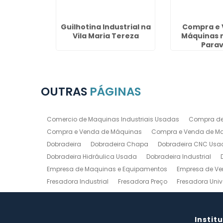
 para
Guilhotina Industrial na
Compra e 
o Jardim
Vila Maria Tereza
Máquinas 
o
Parav
OUTRAS
PÁGINAS
Comercio de Maquinas Industriais Usadas
Compra de
Compra e Venda de Máquinas
Compra e Venda de Maq
Dobradeira
Dobradeira Chapa
Dobradeira CNC Usa
Dobradeira Hidráulica Usada
Dobradeira Industrial
Empresa de Maquinas e Equipamentos
Empresa de Ve
Fresadora Industrial
Fresadora Preço
Fresadora Univ
Guilhotina Industrial
Guilhotina Industrial para Chapa
Prensa Hidráulica Elétrica
Prensas Excentricas
Torno
Torno Mecanico Usado
Torno Mecânico Usado Barato
Instit