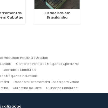
erramentas
Furadeiras em
Dobradei
s em Cubatão
Brasilândia
no Sít
e Máquinas Industriais Usadas
ustriais
Compra e Venda de Máquinas Operatrizes
Dobradeira Hidráulica
de Máquinas Industriais
nteira
Fresadora Ferramenteira Usada para Venda
hotina
Guilhotina de Corte
Guilhotina Hidráulica
Venda
Maquinas para Marceneiro
rno Mecanico Preço
Torno Mecânico Universal
adas
ocalização
Ferramentas Industriais Compra e Venda