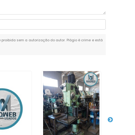
é proibida sem a autorização do autor. Plágio é crime e está