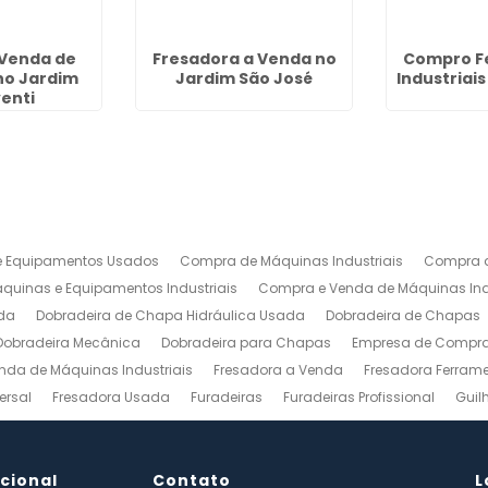
Venda de
Fresadora a Venda no
Compro F
no Jardim
Jardim São José
Industriai
enti
 Equipamentos Usados
Compra de Máquinas Industriais
Compra d
uinas e Equipamentos Industriais
Compra e Venda de Máquinas Ind
da
Dobradeira de Chapa Hidráulica Usada
Dobradeira de Chapas
Dobradeira Mecânica
Dobradeira para Chapas
Empresa de Compra 
nda de Máquinas Industriais
Fresadora a Venda
Fresadora Ferrame
ersal
Fresadora Usada
Furadeiras
Furadeiras Profissional
Guil
s de Aço
Maquinas para Marcenaria
Maquinas para Marcenaria a 
 Mecanico
Torno Mecanico a Venda
Torno Mecânico Industrial
To
ucional
Venda de Máquinas Industriais
Contato
Venda de Máquinas Industriais Us
L