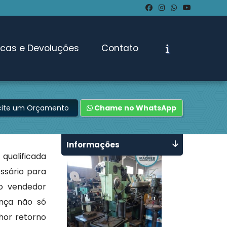
ocas e Devoluções
Contato
icite um Orçamento
Chame no WhatsApp
Informações
qualificada
ssário para
 o vendedor
nça não só
hor retorno