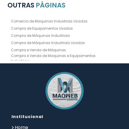
OUTRAS
PÁGINAS
Comercio de Maquinas Industriais Usadas
Compra de Equipamentos Usados
Compra de Máquinas Industriais
Compra de Máquinas Industriais Usadas
Compra e Venda de Máquinas
Compra e Venda de Maquinas e Equipamentos
Industriais
Compra e Venda de Máquinas Industriais
Compra e Venda de Máquinas Operatrizes
Dobradeira
Dobradeira Chapa
Dobradeira CNC Usada
Dobradeira de Chapa Hidráulica Usada
Dobradeira de Chapas
Dobradeira Hidráulica
Dobradeira Hidráulica Usada
Dobradeira Industrial
Dobradeira Mecânica
Dobradeira para Chapas
Institucional
Empresa de Compra de Máquinas Industriais
Empresa de Maquinas e Equipamentos
Home