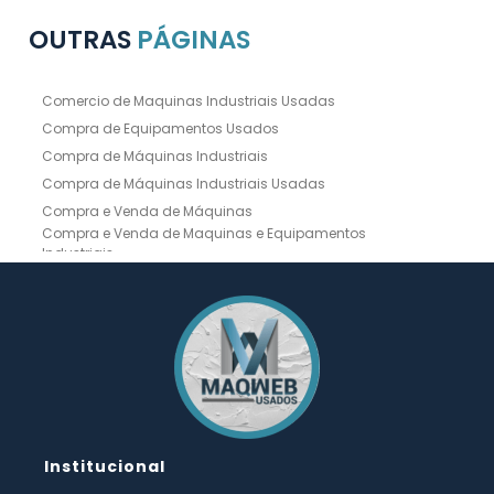
OUTRAS
PÁGINAS
Comercio de Maquinas Industriais Usadas
Compra de Equipamentos Usados
Compra de Máquinas Industriais
Compra de Máquinas Industriais Usadas
Compra e Venda de Máquinas
Compra e Venda de Maquinas e Equipamentos
Industriais
Compra e Venda de Máquinas Industriais
Compra e Venda de Máquinas Operatrizes
Dobradeira
Dobradeira Chapa
Dobradeira CNC Usada
Dobradeira de Chapa Hidráulica Usada
Dobradeira de Chapas
Dobradeira Hidráulica
Dobradeira Hidráulica Usada
Dobradeira Industrial
Dobradeira Mecânica
Dobradeira para Chapas
Institucional
Empresa de Compra de Máquinas Industriais