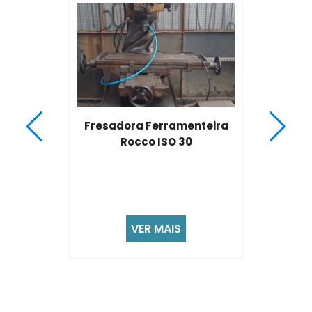
teira
Fresadora Ferramentei
Usada ISO40 Pinnacle M
Automática
VER MAIS