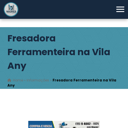
Fresadora
Ferramenteira na Vila
Any
Home
»
Informações
»
Fresadora Ferramenteira na Vila
Any