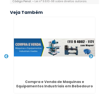
Código Penal. –
Lei n° 9.610-98 sobre direitos autorais
.
Veja Também
Compra e Venda de Maquinas e
Co
Equipamentos Industriais em Bebedouro