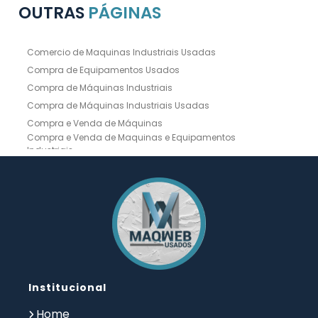
OUTRAS
PÁGINAS
Comercio de Maquinas Industriais Usadas
Compra de Equipamentos Usados
Compra de Máquinas Industriais
Compra de Máquinas Industriais Usadas
Compra e Venda de Máquinas
Compra e Venda de Maquinas e Equipamentos
Industriais
Compra e Venda de Máquinas Industriais
Compra e Venda de Máquinas Operatrizes
Dobradeira
Dobradeira Chapa
Dobradeira CNC Usada
Dobradeira de Chapa Hidráulica Usada
Dobradeira de Chapas
Dobradeira Hidráulica
Dobradeira Hidráulica Usada
Dobradeira Industrial
Dobradeira Mecânica
Dobradeira para Chapas
Institucional
Empresa de Compra de Máquinas Industriais
Empresa de Maquinas e Equipamentos
Home