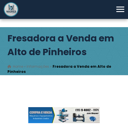
Fresadora a Venda em
Alto de Pinheiros
Home
»
Informações
»
Fresadora a Venda em Alto de
Pinheiros