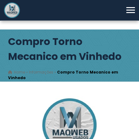
Compro Torno
Mecanico em Vinhedo
Home
»
Informações
»
Compro Torno Mecanico em
Vinhedo