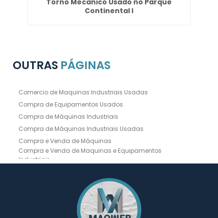
a
Torno Mecanico Usado no Parque
Em
Continental I
OUTRAS
PÁGINAS
Comercio de Maquinas Industriais Usadas
Compra de Equipamentos Usados
Compra de Máquinas Industriais
Compra de Máquinas Industriais Usadas
Compra e Venda de Máquinas
Compra e Venda de Maquinas e Equipamentos
Industriais
Compra e Venda de Máquinas Industriais
Compra e Venda de Máquinas Operatrizes
Dobradeira
Dobradeira Chapa
Dobradeira CNC Usada
Dobradeira de Chapa Hidráulica Usada