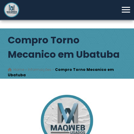
Compro Torno
Mecanico em Ubatuba
Home
»
Informações
»
Compro Torno Mecanico em
Ubatuba