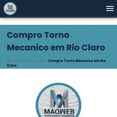
Compro Torno
Mecanico em Rio Claro
Home
»
Informações
»
Compro Torno Mecanico em Rio
Claro