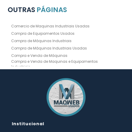
OUTRAS
PÁGINAS
Comercio de Maquinas Industriais Usadas
Compra de Equipamentos Usados
Compra de Máquinas Industriais
Compra de Máquinas Industriais Usadas
Compra e Venda de Máquinas
Compra e Venda de Maquinas e Equipamentos
Industriais
Compra e Venda de Máquinas Industriais
Compra e Venda de Máquinas Operatrizes
Dobradeira
Dobradeira Chapa
Dobradeira CNC Usada
Dobradeira de Chapa Hidráulica Usada
Dobradeira de Chapas
Dobradeira Hidráulica
Dobradeira Hidráulica Usada
Dobradeira Industrial
Dobradeira Mecânica
Dobradeira para Chapas
Institucional
Empresa de Compra de Máquinas Industriais