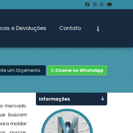
ocas e Devoluções
Contato
icite um Orçamento
Chame no WhatsApp
Informações
o mercado.
que buscam
para moldar
os, porcas,