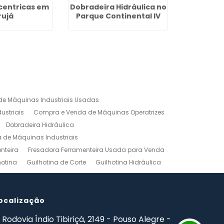
centricas em
Dobradeira Hidráulica no
Guilhotin
rujá
Parque Continental IV
Cam
e Máquinas Industriais Usadas
ustriais
Compra e Venda de Máquinas Operatrizes
Dobradeira Hidráulica
de Máquinas Industriais
nteira
Fresadora Ferramenteira Usada para Venda
hotina
Guilhotina de Corte
Guilhotina Hidráulica
Venda
Maquinas para Marceneiro
rno Mecanico Preço
Torno Mecânico Universal
adas
ocalização
Ferramentas Industriais Compra e Venda
mpro Ferramentas de Usinagem
Rodovia Índio Tibiriçá, 2149 - Pouso Alegre -