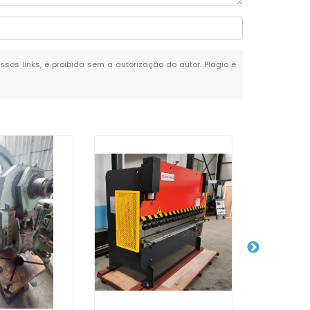
ssos links, é proibida sem a autorização do autor. Plágio é