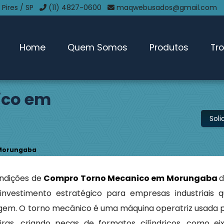
 Pires / SP
(11) 4827-0600
maqwebusados@gmail.com
Home
Quem Somos
Produtos
Tr
ico em
Sol
Morungaba
ondições de
Compro Torno Mecanico em Morungaba
d
vestimento estratégico para empresas industriais 
nagem. O torno mecânico é uma máquina operatriz usada 
ras, criando peças de formatos cilíndricos, como eix