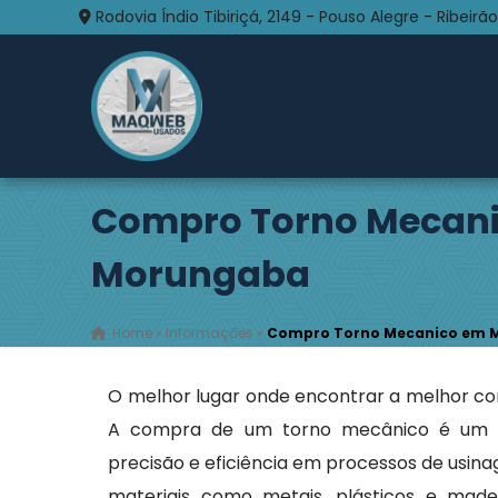
Rodovia Índio Tibiriçá, 2149 - Pouso Alegre - Ribeirão
Compro Torno Mecan
Morungaba
Home
»
Informações
»
Compro Torno Mecanico em 
O melhor lugar onde encontrar a melhor c
A compra de um torno mecânico é um in
precisão e eficiência em processos de usi
materiais como metais, plásticos e madei