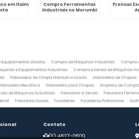
co em Itaim
Compro Ferramentas
Prensas Ex
ista
Industriais no Morumbi
A
 Equipamentos Usados
Compra de Máquinas Industriais
Compra d
uinas e Equipamentos Industriais
Compra e Venda de Máquinas Ind
da
Dobradeira de Chapa Hidráulica Usada
Dobradeira de Chapas
Dobradeira Mecânica
Dobradeira para Chapas
Empresa de Compra 
nda de Máquinas Industriais
Fresadora a Venda
Fresadora Ferrame
ersal
Fresadora Usada
Furadeiras
Furadeiras Profissional
Guil
s de Aço
Maquinas para Marcenaria
Maquinas para Marcenaria a 
 Mecanico
Torno Mecanico a Venda
Torno Mecânico Industrial
To
ucional
Venda de Máquinas Industriais
Contato
Venda de Máquinas Industriais Us
L
ais
Compro Fresadora
Compro Maquinas Operatrizes Usadas
Co
e
(11) 4827-0600