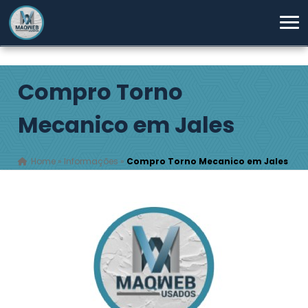
Compro Torno
Mecanico em Jales
Home
»
Informações
»
Compro Torno Mecanico em Jales