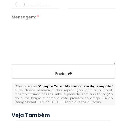
Mensagem:
*
Enviar
O texto acima "
Compro Torno Mecanico em Higienópolis
"
é de direito reservado. Sua reprodução, parcial ou total,
mesmo citando nossos links, é proibida sem a autorização
do autor. Plágio é crime e está previsto no artigo 184 do
Código Penal. –
Lei n° 9.610-98 sobre direitos autorais
.
Veja Também