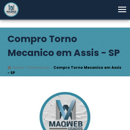
Compro Torno
Mecanico em Assis - SP
Home
»
Informações
»
Compro Torno Mecanico em Assis
- SP